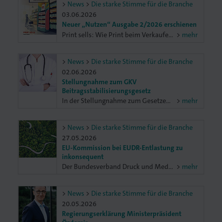
News
Die starke Stimme für die Branche
03.06.2026
Neuer „Nutzen“ Ausgabe 2/2026 erschienen
Print sells: Wie Print beim Verkaufen hilft, lesen Sie in der Titelstory. Darüber hinaus: Mitglieder im Portrait: Koelle Etiketten aus Esslingen. Einladung dmpi Jahrestagung Fr 9. Oktober Topthema China – Innovationstreiber oder Risiko für unsere Wirtschaft? Branchenzahlen für Baden-Württemberg: Betriebe, Beschäftigte, Betriebsgrößen und Umsätze. Personal- und Azubigewinnung 2026: kostenloser Markt-Check und erfolgreiches Nachwuchs-Recruiting.
mehr
. Gedruckt.
News
Die starke Stimme für die Branche
02.06.2026
Stellungnahme zum GKV
Beitragsstabilisierungsgesetz
In der Stellungnahme zum Gesetzentwurf zur Stabilisierung der Beitragssätze in der gesetzlichen Krankenversicherung (GKV-Beitragssatzstabilisierungsgesetz) fordert die Bundesvereinigung der deutschen Arbeitgeberverbände (BDA) das Entlastungspotenzial für GKV-Finanzen stärker auszuschöpfen und keine neuen Belastungen für Beitragszahlende zu schaffen.
mehr
News
Die starke Stimme für die Branche
27.05.2026
EU-Kommission bei EUDR-Entlastung zu
inkonsequent
Der Bundesverband Druck und Medien e. V. (BVDM) kritisiert die Vorschläge der EU-Kommission zur Revision der EU-Entwaldungsverordnung (EUDR) als unzureichend. Die vorgesehenen Entlastungen für Unternehmen der nachgelagerten Lieferkette werden nicht konsequent umgesetzt und lösen zentrale Herausforderungen der praktischen Umsetzung nicht. In seiner Stellungnahme ihrer laufenden Konsultation fordert der BVDM die EU-Kommission auf, ihre Zusage einzuhalten, dass Unternehmen der nachgelagerten Lieferkette nicht für mögliche Verstöße gegen die EUDR im Ursprungsland haften sollen.
mehr
News
Die starke Stimme für die Branche
20.05.2026
Regierungserklärung Ministerpräsident