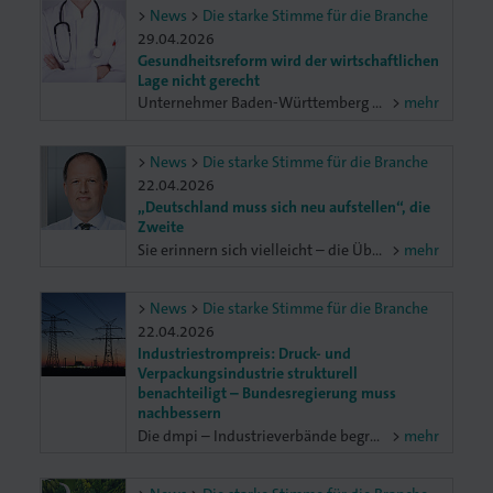
News
Die starke Stimme für die Branche
29.04.2026
Gesundheitsreform wird der wirtschaftlichen
Lage nicht gerecht
Unternehmer Baden-Württemberg (UBW) kritisieren Gesetzesentwurf: Die Chance, die deutlich zu hohen Lohnzusatzkosten endlich wirksam zu begrenzen, darf jetzt nicht verspielt werden.
mehr
News
Die starke Stimme für die Branche
22.04.2026
„Deutschland muss sich neu aufstellen“, die
Zweite
Sie erinnern sich vielleicht – die Überschrift war ein Zitat des Kanzlers, das ich in der ersten Ausgabe 2026 unseres Mitglieder-Magazins „Nutzen“ verarbeitet habe. Zwischenzeitlich kommt ihm erstmal wieder das erratische Treiben des einstigen „Anführers der freien Welt“ (non in persona, sed in munere) in die Quere.
mehr
News
Die starke Stimme für die Branche
22.04.2026
Industriestrompreis: Druck- und
Verpackungsindustrie strukturell
benachteiligt – Bundesregierung muss
nachbessern
Die dmpi – Industrieverbände begrüßen grundsätzlich die Bemühungen der Bundesregierung, mit einem Industriestrompreis die Wettbewerbsfähigkeit der deutschen Wirtschaft zu stärken. Das Ergebnis der bisherigen Ausarbeitung ist jedoch für Unternehmen wenig erfreulich. In seiner aktuellen Form benachteiligt der Industriestrompreis die Druck- und Verpackungsindustrie systematisch gegenüber anderen Branchen und Wettbewerbern und verfehlt damit seinen eigentlichen Zweck. Deshalb fordern wir eine Anpassung des Industriestrompreis, die die Interessen unserer Branchen berücksichtigt.
mehr