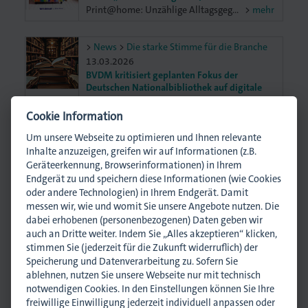
Print@home: Unzählige Alltagsgegenstände sind ge- oder bedruckt, lesen Sie alle Details in der Titelstory. Darüber hinaus: Save-the-Date dmpi Jahrestagung 9. Oktober Topthema: China – Innovationstreiber oder Risiko für unsere Wirtschaft? Unternehmergespräch mit MdB Christina Stumpp: Erhellende Einblicke, offener Austausch und lohnende Perspektiven. Azubigewinnung 2026: Exklusive Mitgliederservices für mehr regionale Sichtbarkeit und Reichweite.
mehr
News
Die starke Stimme für die Branche
13.03.2026
BVDM kritisiert geplanten Fokus der
Deutschen Nationalbibliothek auf digitale
Bestände
Der Beauftragte der Bundesregierung für Kultur und Medien, Wolfram Weimer, hat sich laut einer aktuellen Pressemeldung der Deutschen Nationalbibliothek gegen den geplanten Erweiterungsbau an der Deutschen Nationalbibliothek in Leipzig entschieden. Perspektivisch soll der Fokus der Deutschen Nationalbibliothek primär auf digitale Bestände gerichtet werden. Der Bundesverband Druck und Medien e.V. (BVDM) kritisiert diese kulturpolitische Weichenstellung und warnt vor einer strukturellen Schwächung der physischen Sammlung.
mehr
Cookie Information
Um unsere Webseite zu optimieren und Ihnen relevante
Gesamt
40
Treffer
mehr News
Inhalte anzuzeigen, greifen wir auf Informationen (z.B.
Geräteerkennung, Browserinformationen) in Ihrem
Endgerät zu und speichern diese Informationen (wie Cookies
oder andere Technologien) in Ihrem Endgerät. Damit
Ansprechpartner
messen wir, wie und womit Sie unsere Angebote nutzen. Die
dabei erhobenen (personenbezogenen) Daten geben wir
auch an Dritte weiter. Indem Sie „Alles akzeptieren“ klicken,
stimmen Sie (jederzeit für die Zukunft widerruflich) der
Speicherung und Datenverarbeitung zu. Sofern Sie
ablehnen, nutzen Sie unsere Webseite nur mit technisch
notwendigen Cookies. In den Einstellungen können Sie Ihre
freiwillige Einwilligung jederzeit individuell anpassen oder