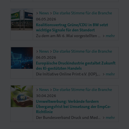
News
Die starke Stimme für die Branche
06.05.2026
Koalitionsvertrag Grüne/CDU in BW setzt
wichtige Signale für den Standort
Zu dem am Mi 6. Mai vorgestellten Koalitionsvertrag von Grünen und CDU erklärt der Präsident der Unternehmer Baden-Württemberg (UBW), Thomas Bürkle: „Der Koalitionsvertrag setzt wichtige Signale für den Standort Baden-Württemberg und greift zentrale Forderungen der baden-württembergischen Wirtschaft auf – jetzt kommt es auf Tempo in der Umsetzung an. Mutiger Bürokratieabbau, schnelle Realisierung des Belastungsmoratoriums und konsequente Digitalisierung der Verwaltung sind überfällig und können echte Entlastung für die Unternehmen bringen.“
mehr
News
Die starke Stimme für die Branche
06.05.2026
Europäische Druckindustrie gestaltet Zukunft
des KI-gestützten Handels
Die Initiative Online Print e.V. (IOP), der Bundesverband Druck und Medien e.V. (BVDM) und die europäische Druckföderation Intergraf bündeln ihre Kräfte, um einen eigenen Branchenstandard – ein sogenanntes „Vertical“ – für Googles Universal Commerce Protocol (UCP) zu entwickeln. Damit stellen sie sicher, dass die spezifischen Anforderungen der Druckindustrie in der neuen Ära des Agentic Commerce von Anfang an berücksichtigt werden. Das Zeitfenster ist günstig: UCP befindet sich noch in der Aufbauphase, ist als Open-Source-Standard offen für Branchenbeiträge – und wurde in Europa noch nicht eingeführt.
mehr
News
Die starke Stimme für die Branche
30.04.2026
Umweltwerbung: Verbände fordern
Übergangsfrist bei Umsetzung der EmpCo-
Richtlinie
Der Bundesverband Druck und Medien e. V. (BVDM) fordert gemeinsam mit weiteren Wirtschaftsverbänden die Bundesregierung auf, sich auf EU-Ebene für angemessene Übergangs- und Abverkaufsfristen bei der Umsetzung der EmpCo-Richtlinie (EU 2024/825) einzusetzen. In einem gemeinsamen Schreiben an Bundesjustizministerin Dr. Stefanie Hubig warnen die Verbände vor erheblichen wirtschaftlichen und ökologischen Folgen ohne praktikable Übergangsregelungen.
mehr