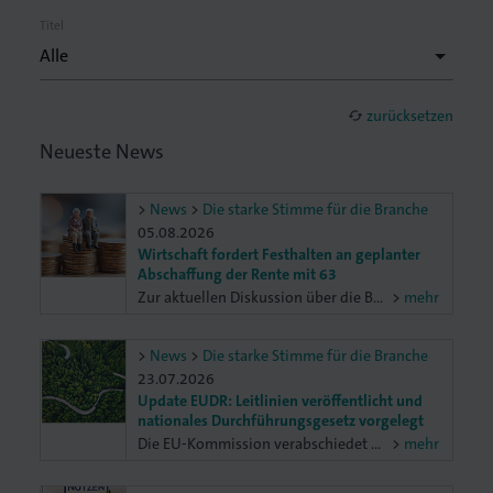
Titel
zurücksetzen
cached
lagen
Neueste News
News
Die starke Stimme für die Branche
05.08.2026
Wirtschaft fordert Festhalten an geplanter
Abschaffung der Rente mit 63
Zur aktuellen Diskussion über die Beibehaltung der „Rente mit 63“ sagt Oliver Barta, Hauptgeschäftsführer der Unternehmer Baden-Württemberg (UBW):
mehr
News
Die starke Stimme für die Branche
23.07.2026
Update EUDR: Leitlinien veröffentlicht und
nationales Durchführungsgesetz vorgelegt
Die EU-Kommission verabschiedet angekündigte Dokumente zur EU-Entwaldungsverordnung (EUDR), darunter die Leitlinien in deutscher Sprache. Ferner hat das BMELH einen Referentenentwurf eines deutschen Durchführungsgesetzes vorgelegt, zu dem der BVDM Stellung bezogen hat.
mehr