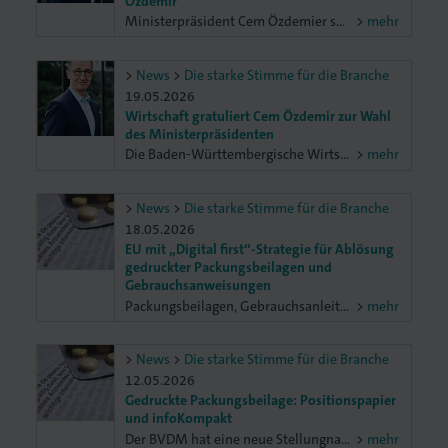
Özdemir
Ministerpräsident Cem Özdemier setzt in seiner Regierungserklärung wichtige wirtschaftspolitische Schwerpunkte.
mehr
Druck
News
Die starke Stimme für die Branche
iebdruck
19.05.2026
Wirtschaft gratuliert Cem Özdemir zur Wahl
des Ministerpräsidenten
ruckverarbeitung
Die Baden-Württembergische Wirtschaft gratuliert Cem Özdemir zur Wahl zum Ministerpräsidenten und drängt zugleich auf eine zügige Umsetzung der ambitionierten Agenda der grün-schwarzen Koalition.
mehr
in
News
Die starke Stimme für die Branche
18.05.2026
nführer/in
EU mit „Digital first“-Strategie für Ablösung
gedruckter Packungsbeilagen und
Gebrauchsanweisungen
Packungsbeilagen, Gebrauchsanleitungen und Etiketten sind ins Visier der europäischen Gesetzgebung geraten. Unter dem Motto „Digital First“ sollen gedruckte Packungsbeilagen für Medikamente sowie die Gebrauchsanleitungen vieler Produkte durch digi­tale Produktinformationen abgelöst werden. Auch Mindestanforderungen an die Lesbarkeit von Etiketten für chemische Erzeugnis­se stehen zur Disposition. Leidtragende sind außer den betroffenen Druckereien alle Menschen, die auf gedruckte Produktinformationen angewiesen sind. Am Mo 15. Juni 2026, 14 – 16 Uhr gibt es ein infoKompakt zum aktuellen Stand.
mehr
News
Die starke Stimme für die Branche
12.05.2026
Gedruckte Packungsbeilage: Positionspapier
und infoKompakt
Der BVDM hat eine neue Stellungnahme zur deutschen Umsetzung der EU-Humanarzneimittel-Richtlinie beim Bundesministerium für Gesundheit (BMG) eingereicht und ein entsprechendes Positionspapier veröffentlicht. Ziel: Die gedruckte Packungsbeilage für Arzneimittel muss auch künftig verpflichtend neben der digitalen Version bestehen bleiben. Am Mo 15. Juni 2026, 14 – 16 Uhr gibt es ein infoKompakt zum aktuellen Stand.
mehr