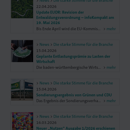
News
Die starke Stimme für die Branche
22.04.2026
Update EUDR: Revision der
Entwaldungsverordnung – infoKompakt am
19. Mai 2026
Bis Ende April wird die EU-Kommission einen Vorschlag über weitere Erleichterungen bei der EU-Entwaldungsverordnung (EUDR) vorlegen. Der BVDM informiert dazu in einem infoKompakt am 19. Mai 2026 exklusiv für Mitglieder der Verbände.
mehr
News
Die starke Stimme für die Branche
15.04.2026
Geplante Entlastungsprämie zu Lasten der
Wirtschaft
Die baden-württembergische Wirtschaft kritisiert die von der Bundesregierung für 2026 angekündigte Entlastungsprämie in Höhe von 1.000 Euro als Geschäft zu Lasten Dritter.
mehr
News
Die starke Stimme für die Branche
15.04.2026
Sondierungsergebnis von Grünen und CDU
Das Ergebnis der Sondierungsverhandlungen von Grünen und CDU greift zentrale Forderungen der baden-württembergischen Wirtschaft auf.
mehr
News
Die starke Stimme für die Branche
16.03.2026
Neuer „Nutzen“ Ausgabe 1/2026 erschienen