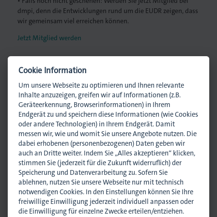
• Falls noch nicht geschehen: Werden Sie jetzt Mitglied bei
dmpi, denn die Entwicklungen rund um die EUDR zeigen, dass
wir gemeinsam viel erreichen können.
Jetzt Mitglied werden
Cookie Information
Um unsere Webseite zu optimieren und Ihnen relevante
Ansprechpartner
Inhalte anzuzeigen, greifen wir auf Informationen (z.B.
Geräteerkennung, Browserinformationen) in Ihrem
Endgerät zu und speichern diese Informationen (wie Cookies
oder andere Technologien) in Ihrem Endgerät. Damit
messen wir, wie und womit Sie unsere Angebote nutzen. Die
dabei erhobenen (personenbezogenen) Daten geben wir
auch an Dritte weiter. Indem Sie „Alles akzeptieren“ klicken,
stimmen Sie (jederzeit für die Zukunft widerruflich) der
Dr. Alexander Lägeler
Speicherung und Datenverarbeitung zu. Sofern Sie
Geschäftsführer
ablehnen, nutzen Sie unsere Webseite nur mit technisch
a.laegeler@dmpi-bw.de
notwendigen Cookies. In den Einstellungen können Sie Ihre
0711 45044-11
freiwillige Einwilligung jederzeit individuell anpassen oder
0170 2212122
die Einwilligung für einzelne Zwecke erteilen/entziehen.