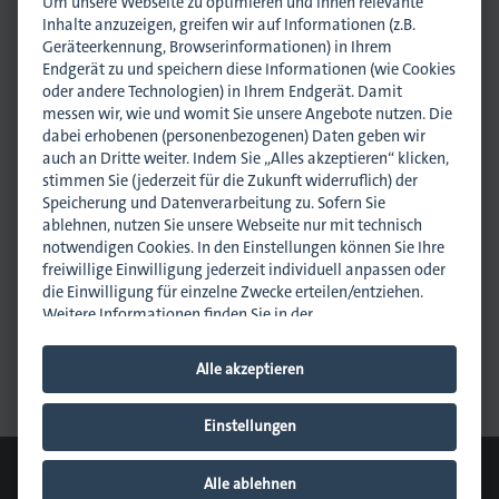
Um unsere Webseite zu optimieren und Ihnen relevante
Inhalte anzuzeigen, greifen wir auf Informationen (z.B.
Interesse? Wir freuen uns auf Sie!
Geräteerkennung, Browserinformationen) in Ihrem
Endgerät zu und speichern diese Informationen (wie Cookies
oder andere Technologien) in Ihrem Endgerät. Damit
Ansprechpartner
messen wir, wie und womit Sie unsere Angebote nutzen. Die
lagen
dabei erhobenen (personenbezogenen) Daten geben wir
auch an Dritte weiter. Indem Sie „Alles akzeptieren“ klicken,
stimmen Sie (jederzeit für die Zukunft widerruflich) der
Speicherung und Datenverarbeitung zu. Sofern Sie
ablehnen, nutzen Sie unsere Webseite nur mit technisch
notwendigen Cookies. In den Einstellungen können Sie Ihre
freiwillige Einwilligung jederzeit individuell anpassen oder
Melanie Erlewein
die Einwilligung für einzelne Zwecke erteilen/entziehen.
Referentin Öffentlichkeitsarbeit und Bildung
Weitere Informationen finden Sie in der
m.erlewein@dmpi-bw.de
Datenschutzhinweisen
.
Impressum
.
0711 45044-50
Alle akzeptieren
0173 7013713
Hinweis zur Verarbeitung Ihrer auf dieser Webseite
erhobenen Daten in den USA:
Wir weisen Sie darauf hin,
dass bezogen auf einzelne Cookies und Dienstleister eine
Einstellungen
Verarbeitung Ihrer Daten in den USA erfolgt. Die USA
© 2026 dmpi
werden vom Europäischen Gerichtshof als ein Land mit
Cookie-Einstellungen
Downloads
Kontakt
Datenschutz
Alle ablehnen
einem nach EU-Standards unzureichendem