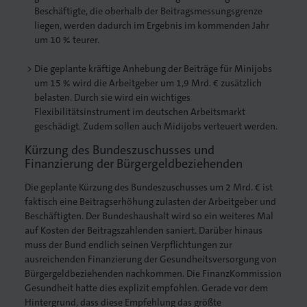
Beschäftigte, die oberhalb der Beitragsmessungsgrenze
liegen, werden dadurch im Ergebnis im kommenden Jahr
Druck
um 10 % teurer.
iebdruck
Die geplante kräftige Anhebung der Beiträge für Minijobs
um 15 % wird die Arbeitgeber um 1,9 Mrd. € zusätzlich
belasten. Durch sie wird ein wichtiges
ruckverarbeitung
Flexibilitätsinstrument im deutschen Arbeitsmarkt
geschädigt. Zudem sollen auch Midijobs verteuert werden.
in
Kürzung des Bundeszuschusses und
Finanzierung der Bürgergeldbeziehenden
nführer/in
Die geplante Kürzung des Bundeszuschusses um 2 Mrd. € ist
faktisch eine Beitragserhöhung zulasten der Arbeitgeber und
Beschäftigten. Der Bundeshaushalt wird so ein weiteres Mal
auf Kosten der Beitragszahlenden saniert. Darüber hinaus
muss der Bund endlich seinen Verpflichtungen zur
ausreichenden Finanzierung der Gesundheitsversorgung von
Bürgergeldbeziehenden nachkommen. Die FinanzKommission
Gesundheit hatte dies explizit empfohlen. Gerade vor dem
Hintergrund, dass diese Empfehlung das größte