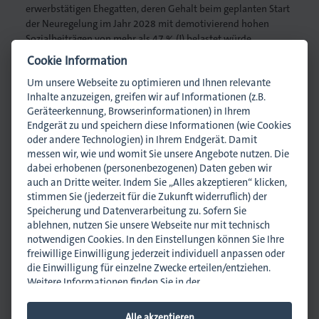
erwerbstätigen Ehegatten, deren Gehalt beim geplanten Start
der Neuregelung im Jahr 2028 mit demotivierend hohen
Sozialbeiträgen von mehr als 47 % (!) belastet würde.
Cookie Information
Um unsere Webseite zu optimieren und Ihnen relevante
Ansprechpartner
Inhalte anzuzeigen, greifen wir auf Informationen (z.B.
Geräteerkennung, Browserinformationen) in Ihrem
Endgerät zu und speichern diese Informationen (wie Cookies
oder andere Technologien) in Ihrem Endgerät. Damit
messen wir, wie und womit Sie unsere Angebote nutzen. Die
dabei erhobenen (personenbezogenen) Daten geben wir
auch an Dritte weiter. Indem Sie „Alles akzeptieren“ klicken,
stimmen Sie (jederzeit für die Zukunft widerruflich) der
Dr. Alexander Lägeler
Speicherung und Datenverarbeitung zu. Sofern Sie
Geschäftsführer
ablehnen, nutzen Sie unsere Webseite nur mit technisch
a.laegeler@dmpi-bw.de
notwendigen Cookies. In den Einstellungen können Sie Ihre
0711 45044-11
freiwillige Einwilligung jederzeit individuell anpassen oder
0170 2212122
die Einwilligung für einzelne Zwecke erteilen/entziehen.
Weitere Informationen finden Sie in der
Datenschutzhinweisen
.
Impressum
.
Newsletter abonnieren
Alle akzeptieren