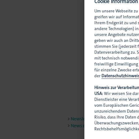
Cookie Information
Um unsere Webseite zu 
greifen wir auf Informa
Ihrem Endgerät zu und s
andere Technologien) i
t. Gedruckt.
unsere Angebote nutzen
geben wir auch an Dritte
stimmen Sie (jederzeit 
Datenverarbeitung zu. S
mit technisch notwendig
freiwillige Einwilligung
für einzelne Zwecke ert
der
Datenschutzhinwei
Hinweis zur Verarbeitun
USA:
Wir weisen Sie dar
Dienstleister eine Vera
vom Europäischen Geric
unzureichendem Datensc
Risiko, dass Ihre Daten
Newsletter abonnieren
Überwachungszwecken, 
News empfehlen
Rechtsbehelfsmöglichke