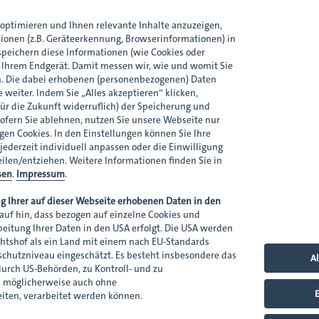
Ansprechpartnerin
optimieren und Ihnen relevante Inhalte anzuzeigen,
tionen (z.B. Geräteerkennung, Browserinformationen) in
peichern diese Informationen (wie Cookies oder
n Ihrem Endgerät. Damit messen wir, wie und womit Sie
. Die dabei erhobenen (personenbezogenen) Daten
 weiter. Indem Sie „Alles akzeptieren“ klicken,
für die Zukunft widerruflich) der Speicherung und
ofern Sie ablehnen, nutzen Sie unsere Webseite nur
en Cookies. In den Einstellungen können Sie Ihre
Svenja Schomerus
 jederzeit individuell anpassen oder die Einwilligung
Rechtsanwältin (Syndikusrecht
eilen/entziehen. Weitere Informationen finden Sie in
sen
.
Impressum
.
Arbeits- und Sozialrecht
s.schomerus@dmpi-bw.de
g Ihrer auf dieser Webseite erhobenen Daten in den
0711 45044-26
auf hin, dass bezogen auf einzelne Cookies und
0151 10351915
rbeitung Ihrer Daten in den USA erfolgt. Die USA werden
htshof als ein Land mit einem nach EU-Standards
hutzniveau eingeschätzt. Es besteht insbesondere das
Al
 durch US-Behörden, zu Kontroll- und zu
möglicherweise auch ohne
E
iten, verarbeitet werden können.