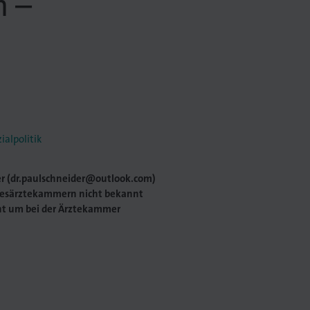
n –
alpolitik
er (dr.paulschneider@outlook.com)
ndesärztekammern nicht bekannt
cht um bei der Ärztekammer