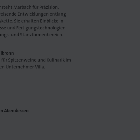
 steht Marbach für Präzision,
weisende Entwicklungen entlang
ette. Sie erhalten Einblicke in
sse und Fertigungstechnologien
ungs- und Stanzformenbereich.
ilbronn
t für Spitzenweine und Kulinarik im
ten Unternehmer-Villa.
um Abendessen