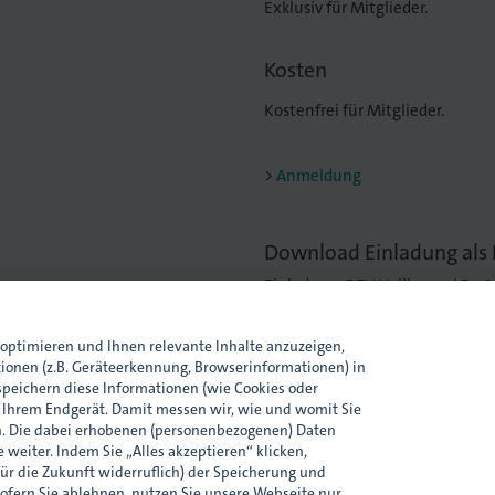
Exklusiv für Mitglieder.
Kosten
Kostenfrei für Mitglieder.
Anmeldung
Download Einladung als
Einladung: BZV Heilbronn | Do 1
Download
optimieren und Ihnen relevante Inhalte anzuzeigen,
tionen (z.B. Geräteerkennung, Browserinformationen) in
peichern diese Informationen (wie Cookies oder
Ansprechpartnerin
n Ihrem Endgerät. Damit messen wir, wie und womit Sie
. Die dabei erhobenen (personenbezogenen) Daten
 weiter. Indem Sie „Alles akzeptieren“ klicken,
für die Zukunft widerruflich) der Speicherung und
ofern Sie ablehnen, nutzen Sie unsere Webseite nur