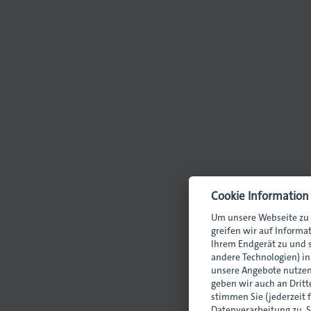
Druck
Siebdruck
Druckverarbeitung
in
enführer/in
Cookie Information
Um unsere Webseite zu 
greifen wir auf Informa
Ihrem Endgerät zu und s
andere Technologien) i
unsere Angebote nutzen
geben wir auch an Dritte
stimmen Sie (jederzeit 
Datenverarbeitung zu. S