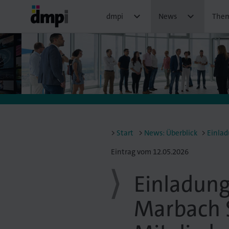


dmpi
News
The
Start
News: Überblick
Einlad
Eintrag vom 12.05.2026
Einladung
Marbach 