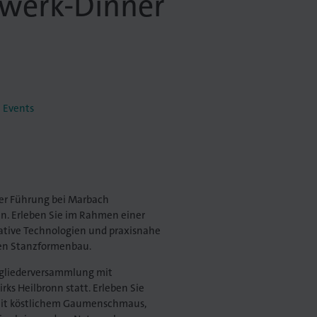
werk-Dinner
 Events
der Führung bei Marbach
n. Erleben Sie im Rahmen einer
ative Technologien und praxisnahe
en Stanzformenbau.
tgliederversammlung mit
ks Heilbronn statt. Erleben Sie
it köstlichem Gaumenschmaus,