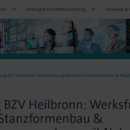


men
Bildung & Fachkräftesicherung
Seminare & 
ung BZV Heilbronn: Werksführung Marbach Stanzformenbau & Mitglie
 BZV Heilbronn: Werks
Stanzformenbau &