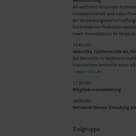
Werksführung
Als weltweit führender Anbieter
Innovationskraft und zukunfts
der Verpackungswertschöpfungsk
hochmoderne Produktionsproze
sowie Innovationen im Verpack
16.45 Uhr
WeinVilla, Cäcilienstraße 66, He
Die WeinVilla in Heilbronn steh
historischen Ambiente einer al
wein-villa.de
17.00 Uhr
Mitgliederversammlung
18.00 Uhr
Netzwerk-Dinner: Einladung z
Zielgruppe