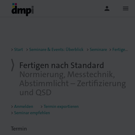
person
menu
Start
Seminare & Events: Überblick
Seminare
Fertigen nach Standard : Normierung, Messtechnik, Abstimmlicht – Zertifizierung und QSD
Fertigen nach Standard
Normierung, Messtechnik,
Abstimmlicht – Zertifizierung
und QSD
Anmelden
Termin exportieren
Seminar empfehlen
Termin