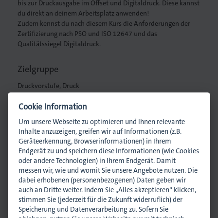
bis zur Druckausgabe im Offset und Digitaldruck. Diese kannst
du direkt an deinem Arbeitsplatz anwenden!
Druck
Zudem kennst du nach diesem Kurs die Anforderungen der
Zertifizierung nach PSO und ISO 12647 und das
Qualitätssiegel Digitaldruck.
iebdruck
Zielgruppe
ruckverarbeitung
Druckvorstufe, Druck
in
Cookie Information
Ansprechpartner
nführer/in
Um unsere Webseite zu optimieren und Ihnen relevante
Inhalte anzuzeigen, greifen wir auf Informationen (z.B.
Geräteerkennung, Browserinformationen) in Ihrem
Endgerät zu und speichern diese Informationen (wie Cookies
oder andere Technologien) in Ihrem Endgerät. Damit
Lisa Harnisch
, Assistenz
messen wir, wie und womit Sie unsere Angebote nutzen. Die
l.harnisch@dmpi-bw.de
dabei erhobenen (personenbezogenen) Daten geben wir
0711 45044-32
auch an Dritte weiter. Indem Sie „Alles akzeptieren“ klicken,
stimmen Sie (jederzeit für die Zukunft widerruflich) der
Speicherung und Datenverarbeitung zu. Sofern Sie