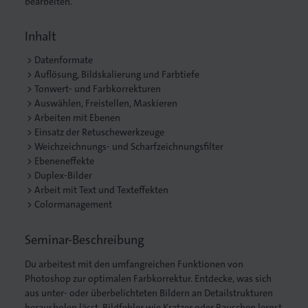
bearbeiten.
Inhalt
Datenformate
. Gedruckt.
Auflösung, Bildskalierung und Farbtiefe
Tonwert- und Farbkorrekturen
Auswählen, Freistellen, Maskieren
Arbeiten mit Ebenen
Einsatz der Retuschewerkzeuge
Weichzeichnungs- und Scharfzeichnungsfilter
Ebeneneffekte
Duplex-Bilder
Arbeit mit Text und Texteffekten
Colormanagement
Seminar-Beschreibung
Du arbeitest mit den umfangreichen Funktionen von
Photoshop zur optimalen Farbkorrektur. Entdecke, was sich
aus unter- oder überbelichteten Bildern an Detailstrukturen
herausholen lässt. Bildfehler wie Kratzer oder Rauschen lernst