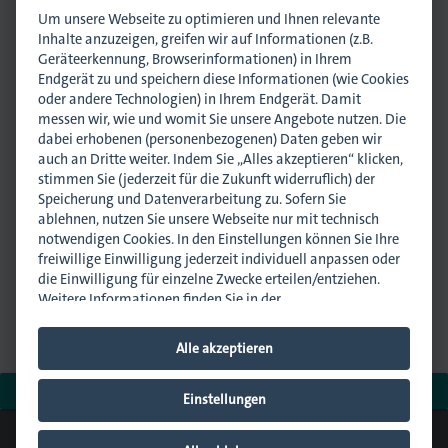
Um unsere Webseite zu optimieren und Ihnen relevante
Inhalte anzuzeigen, greifen wir auf Informationen (z.B.
Geräteerkennung, Browserinformationen) in Ihrem
Endgerät zu und speichern diese Informationen (wie Cookies
oder andere Technologien) in Ihrem Endgerät. Damit
Lisa Harnisch
, Assistenz
messen wir, wie und womit Sie unsere Angebote nutzen. Die
l.harnisch@dmpi-bw.de
dabei erhobenen (personenbezogenen) Daten geben wir
0711 45044-32
auch an Dritte weiter. Indem Sie „Alles akzeptieren“ klicken,
stimmen Sie (jederzeit für die Zukunft widerruflich) der
Speicherung und Datenverarbeitung zu. Sofern Sie
ablehnen, nutzen Sie unsere Webseite nur mit technisch
Anmelden
Termin exportieren
notwendigen Cookies. In den Einstellungen können Sie Ihre
Seminar empfehlen
freiwillige Einwilligung jederzeit individuell anpassen oder
die Einwilligung für einzelne Zwecke erteilen/entziehen.
Weitere Informationen finden Sie in der
Mehr informative
Seminare
und spannende
Events
– auch als
Datenschutzhinweisen
.
Impressum
.
Terminüberblick
.
Alle akzeptieren
Hinweis zur Verarbeitung Ihrer auf dieser Webseite
erhobenen Daten in den USA:
Wir weisen Sie darauf hin,
> jetzt anmelden
dass bezogen auf einzelne Cookies und Dienstleister eine
Einstellungen
Verarbeitung Ihrer Daten in den USA erfolgt. Die USA
© 2026 dmpi
werden vom Europäischen Gerichtshof als ein Land mit