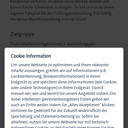
Kenntnisse vertiefen. Du lernst deine Stärken kennen und
kannst kleine Schwächen ausbügeln. So bekommst du einen
eigenen Fahrplan für die Prüfungsvorbereitung. Viel Erfolg
Druck
bei deiner Abschlussprüfung und viel Glück!
iebdruck
Zielgruppe
ruckverarbeitung
Packmitteltechnologen/innen 3. Ausbildungsjahr
in
Cookie Information
Ansprechpartner
Um unsere Webseite zu optimieren und Ihnen relevante
nführer/in
Inhalte anzuzeigen, greifen wir auf Informationen (z.B.
Geräteerkennung, Browserinformationen) in Ihrem
Endgerät zu und speichern diese Informationen (wie Cookies
oder andere Technologien) in Ihrem Endgerät. Damit
Lisa Harnisch
, Assistenz
messen wir, wie und womit Sie unsere Angebote nutzen. Die
l.harnisch@dmpi-bw.de
dabei erhobenen (personenbezogenen) Daten geben wir
0711 45044-32
auch an Dritte weiter. Indem Sie „Alles akzeptieren“ klicken,
stimmen Sie (jederzeit für die Zukunft widerruflich) der
Speicherung und Datenverarbeitung zu. Sofern Sie
ablehnen, nutzen Sie unsere Webseite nur mit technisch
Anmelden
Termin exportieren
notwendigen Cookies. In den Einstellungen können Sie Ihre