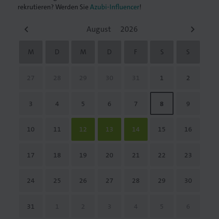
rekrutieren? Werden Sie
Azubi-Influencer
!
keyboard_arrow_left
keyboard_arrow_right
M
D
M
D
F
S
S
27
28
29
30
31
1
2
3
4
5
6
7
8
9
10
11
12
13
14
15
16
17
18
19
20
21
22
23
24
25
26
27
28
29
30
31
1
2
3
4
5
6