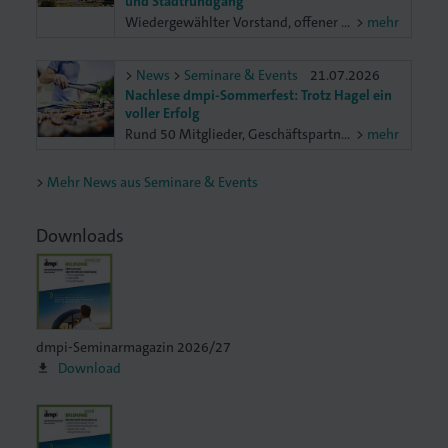
und Stadtrundgang
Wiedergewählter Vorstand, offener Austausch zu aktuellen Branchenthemen und ein gemeinsamer Blick auf Mannheim: Bei sommerlichen Temperaturen kamen am 9. Juli Unternehmerinnen und Unternehmer der Druck- und Medienbranche zum Netzwerktreffen der dmpi-Bezirksvereinigung Nordbaden in Mannheim zusammen. Neben der Mitgliederversammlung standen ein Unternehmerforum, eine besondere Stadtführung und ein gemeinsames Netzwerk-Dinner auf dem Programm.
mehr
News
Seminare & Events
21.07.2026
Nachlese dmpi-Sommerfest: Trotz Hagel ein
voller Erfolg
Rund 50 Mitglieder, Geschäftspartner und Freunde der dmpi-Verbände kamen am Freitag, 17. Juli, zum traditionellen Sommergrillfest zusammen. Auch wenn ein Hagelschauer kurzfristig für eine Planänderung sorgte, tat dies der guten Stimmung keinen Abbruch.
mehr
Mehr News aus Seminare & Events
Downloads
dmpi-Seminarmagazin 2026/27
Download