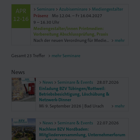
Seminare
Azubiseminare
Mediengestalter
APR
Präsenz
Mo 12.04. – Fr 16.04.2027
12-16
9 – 16.30 Uhr
Mediengestalter/innen Printmedien:
Vorbereitung Abschlussprüfung, Praxis
Nach der neuen Verordnung für Mediengestalter/innen Digital und Print ist die Abschlussprüfung je nach Fachrichtung unterschiedlich. In der Fachrichtung Printmedien müssen Printmedien gestaltet undund
mehr
Gesamt
23
Treffer
mehr Seminare
News
News
Seminare & Events
28.07.2026
Einladung BZV Tübingen/Rottweil:
Betriebsbesichtigung, Löschübung &
Netzwerk-Dinner
Mi 9. September 2026 | Bad Urach
mehr
News
Seminare & Events
22.07.2026
Nachlese BZV Nordbaden:
Mitgliederversammlung, Unternehmerforum