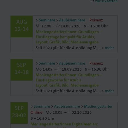
zurücksetzen
cached
Seminare
Azubiseminare
Präsenz
AUG
Mi 12.08. – Fr 14.08.2026
9 – 16.30 Uhr
12-14
. Gedruckt.
Mediengestalter/innen: Grundlagen –
Einstiegstage kompakt für Azubis;
Layout, Grafik, Bild, Medienausgabe
Seit 2023 gilt für die Ausbildung Mediengestaltung die neue Ausbildungsverordung. Die Ausbildungsverordnung unterscheidet vier Fachrichtungen: Printmedien, Digitalmedien, Projektmanagement, Designkonkonzeption
mehr
Seminare
Azubiseminare
Präsenz
SEP
Mo 14.09. – Fr 18.09.2026
9 – 16.30 Uhr
14-18
Mediengestalter/innen: Grundlagen –
Einstiegswoche für Azubis;
Layout, Grafik, Bild, Medienausgabe
Seit 2023 gilt für die Ausbildung Mediengestaltung die neue Ausbildungsverordung. Die Ausbildungsverordnung unterscheidet vier Fachrichtungen: Printmedien, Digitalmedien, Projektmanagement, Designkonkonzeption
mehr
Seminare
Azubiseminare
Mediengestalter
SEP
Online
Mo 28.09. – Fr 02.10.2026
28-02
9 – 16.30 Uhr
Mediengestalter/innen Digitalmedien: