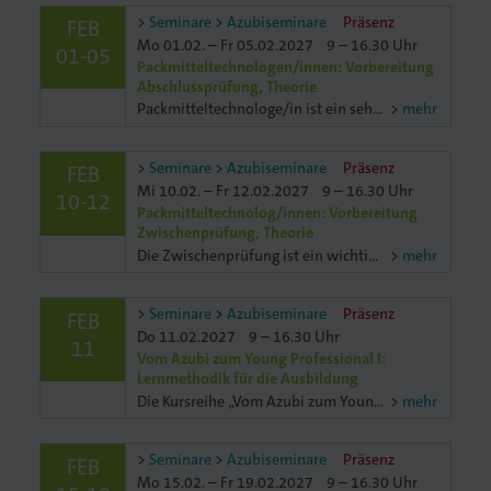
Seminare
Azubiseminare
Präsenz
FEB
Mo 01.02. – Fr 05.02.2027
9 – 16.30 Uhr
01-05
Packmitteltechnologen/innen: Vorbereitung
Abschlussprüfung, Theorie
Packmitteltechnologe/in ist ein sehr breit aufgestellter, umfassender und vielseitiger Beruf. Umso wichtiger, dass du Wissen hast aus der Technik und übers Material. Aber das ist noch nicht alles. Au
mehr
Seminare
Azubiseminare
Präsenz
FEB
Mi 10.02. – Fr 12.02.2027
9 – 16.30 Uhr
10-12
Packmitteltechnolog/innen: Vorbereitung
Zwischenprüfung, Theorie
Die Zwischenprüfung ist ein wichtiger „Meilenstein" für dich. Ist es doch die erste berufliche Prüfung, welchen Ausbildungsstand du erreichen konntest. Aber auch für den Betrieb ist es ein wichtchtiger
mehr
Seminare
Azubiseminare
Präsenz
FEB
Do 11.02.2027
9 – 16.30 Uhr
11
Vom Azubi zum Young Professional I:
Lernmethodik für die Ausbildung
Die Kursreihe „Vom Azubi zum Young Professional" sorgt für einen gelungenen Einstieg ins Berufsleben. Mit diesem Know-how meistern Sie Ausbildung und Prüfungen perfekt. Übernehmen Sie selbständindig
mehr
Seminare
Azubiseminare
Präsenz
FEB
Mo 15.02. – Fr 19.02.2027
9 – 16.30 Uhr