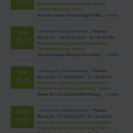
15-19
Mediengestalter/innen: Vorbereitung
Zwischenprüfung, Praxis
Nach der neuen Verordnung für Mediengestalter/innen Digital und Print ist die Zwischenprüfung für alle Auszubildenden gleich. Egal, ob du in der Fachrichtung Projektmanagement, Designkonzeption, Pr
mehr
Seminare
Azubiseminare
Präsenz
FEB
Mo 22.02. – Mi 24.02.2027
9 – 16.30 Uhr
22-24
Medientechnolog/innen: Vorbereitung
Zwischenprüfung, Theorie
Die Zwischenprüfung ist ein wichtiger „Meilenstein“ für dich. Ist es doch die erste berufliche Prüfung, welchen Ausbildungsstand du erreichen konntest. Aber auch für den Betrieb ist es ein wicwichtiger
mehr
Seminare
Azubiseminare
Präsenz
FEB
Mo 22.02. – Fr 26.02.2027
9 – 16.30 Uhr
22-26
Maschinen- und Anlagenführer/innen:
Vorbereitung Abschlussprüfung, Theorie
Dieser Kurs ist auf die Anforderungen der schriftlichen Abschlussprüfung ausgelegt. Wir fokussieren uns auf typische Prüfungsaufgaben in den Bereichen Fachkunde und Fachmathematik. Richtig messen un
mehr
Seminare
Azubiseminare
Präsenz
MRZ
Mo 01.03. – Fr 05.03.2027
9 – 16.30 Uhr
01-05
Mediengestalter/innen Designkonzeption:
Vorbereitung Abschlussprüfung, Praxis