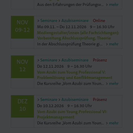
Aus den Erfahrungen der Prüfungsvorbereitungskurse der letzten Jahre erkennen wir regelmäßig einen sehr großen Bedarf an mathematischer Unterstützung in den verschiedensten Bereichen der Berufe ie
mehr
Seminare
Azubiseminare
Online
NOV
Mo 09.11. – Do 12.11.2026
9 – 16.30 Uhr
09-12
Mediengestalter/innen (alle Fachrichtungen):
Vorbereitung Abschlussprüfung, Theorie
In der Abschlussprüfung Theorie gibt es in der alten und neuen Verordnung jeweils 12 Aufgaben für den Prüfungsbereiche 2 „Konzeption und Gestaltung (alte VO) / Medien konzipieren, gestalten und pd
mehr
Seminare
Azubiseminare
Präsenz
NOV
Do 12.11.2026
9 – 16.30 Uhr
12
Vom Azubi zum Young Professional V:
Problemlösung und Konfliktmanagement
Die Kursreihe „Vom Azubi zum Young Professional" sorgt für einen gelungenen Einstieg ins Berufsleben. Mit diesem Know-how meistern Sie Ausbildung und Prüfungen perfekt. Übernehmen Sie selbständindig
mehr
Seminare
Azubiseminare
Präsenz
DEZ
Do 10.12.2026
9 – 16.30 Uhr
10
Vom Azubi zum Young Professional VI:
Projektmanagement
Die Kursreihe „Vom Azubi zum Young Professional" sorgt für einen gelungenen Einstieg ins Berufsleben. Mit diesem Know-how meistern Sie Ausbildung und Prüfungen perfekt. Übernehmen Sie selbständindig
mehr