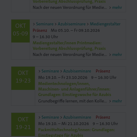
Vorbereitung Abschlussprüfung, Praxis
Nach der neuen Verordnung für Mediengestalter/innen Digital und Print ist die Abschlussprüfung je nach Fachrichtung unterschiedlich. In der Fachrichtung Digitalmedien müssen Digitalmedien gestaltettet
mehr
Druck
Seminare
Azubiseminare
Mediengestalter
OKT
iebdruck
Präsenz
Mo 05.10. – Fr 09.10.2026
05-09
9 – 16.30 Uhr
Mediengestalter/innen Printmedien:
ruckverarbeitung
Vorbereitung Abschlussprüfung, Praxis
Nach der neuen Verordnung für Mediengestalter/innen Digital und Print ist die Abschlussprüfung je nach Fachrichtung unterschiedlich. In der Fachrichtung Printmedien müssen Printmedien gestaltet undund
mehr
in
Seminare
Azubiseminare
Präsenz
OKT
nführer/in
Mo 19.10. – Fr 23.10.2026
9 – 16.30 Uhr
19-23
Medientechnologen/innen,
Maschinen- und Anlagenführer/innen:
Grundlagen: Einstiegswoche für Azubis
Grundbegriffe lernen, mit den Kollegen kommunizieren können, Zusammenhänge verstehen, Sicherheit für die Anwendung gewinnen – hier wirst du fit für deinen Einstieg in die Druckbranche als zukün
mehr
Seminare
Azubiseminare
Präsenz
OKT
Mo 19.10. – Mi 21.10.2026
9 – 16.30 Uhr
19-21
Packmitteltechnolog/innen: Grundlagen:
Einstiegstage für Azubis