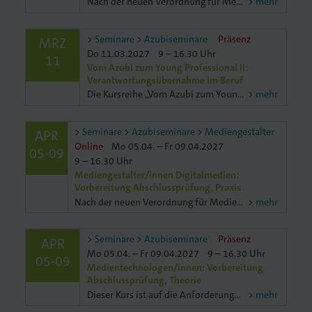
Nach der neuen Verordnung für Mediengestalter/innen Digital und Print ist die Abschlussprüfung je nach Fachrichtung unterschiedlich. In der Fachrichtung Designkonzeption müssen Designkonzepte entwitwickelt
mehr
Seminare
Azubiseminare
Präsenz
MRZ
Do 11.03.2027
9 – 16.30 Uhr
11
Vom Azubi zum Young Professional II:
Verantwortungsübernahme im Beruf
Die Kursreihe „Vom Azubi zum Young Professional" sorgt für einen gelungenen Einstieg ins Berufsleben. Mit diesem Know-how meistern Sie Ausbildung und Prüfungen perfekt. Übernehmen Sie selbständindig
mehr
Seminare
Azubiseminare
Mediengestalter
APR
Online
Mo 05.04. – Fr 09.04.2027
05-09
9 – 16.30 Uhr
Mediengestalter/innen Digitalmedien:
Vorbereitung Abschlussprüfung, Praxis
Nach der neuen Verordnung für Mediengestalter/innen Digital und Print ist die Abschlussprüfung je nach Fachrichtung unterschiedlich. In der Fachrichtung Digitalmedien müssen Digitalmedien gestaltettet
mehr
Seminare
Azubiseminare
Präsenz
APR
Mo 05.04. – Fr 09.04.2027
9 – 16.30 Uhr
05-09
Medientechnologen/innen: Vorbereitung
Abschlussprüfung, Theorie
Dieser Kurs ist auf die Anforderungen der schriftlichen Abschlussprüfung ausgelegt. Wir fokussieren uns auf typische Prüfungsaufgaben in den Bereichen Fachkunde und Fachmathematik. Richtig messen un
mehr