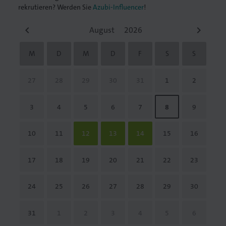
rekrutieren? Werden Sie
Azubi-Influencer
!
keyboard_arrow_left
keyboard_arrow_right
M
D
M
D
F
S
S
27
28
29
30
31
1
2
3
4
5
6
7
8
9
10
11
12
13
14
15
16
17
18
19
20
21
22
23
24
25
26
27
28
29
30
31
1
2
3
4
5
6