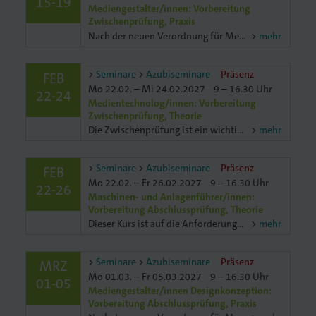
15-19
Mediengestalter/innen: Vorbereitung
Zwischenprüfung, Praxis
Nach der neuen Verordnung für Mediengestalter/innen Digital und Print ist die Zwischenprüfung für alle Auszubildenden gleich. Egal, ob du in der Fachrichtung Projektmanagement, Designkonzeption, Pr
mehr
Seminare
Azubiseminare
Präsenz
FEB
Mo 22.02. – Mi 24.02.2027
9 – 16.30 Uhr
22-24
Medientechnolog/innen: Vorbereitung
Zwischenprüfung, Theorie
Die Zwischenprüfung ist ein wichtiger „Meilenstein“ für dich. Ist es doch die erste berufliche Prüfung, welchen Ausbildungsstand du erreichen konntest. Aber auch für den Betrieb ist es ein wicwichtiger
mehr
Seminare
Azubiseminare
Präsenz
FEB
Mo 22.02. – Fr 26.02.2027
9 – 16.30 Uhr
22-26
Maschinen- und Anlagenführer/innen:
Vorbereitung Abschlussprüfung, Theorie
Dieser Kurs ist auf die Anforderungen der schriftlichen Abschlussprüfung ausgelegt. Wir fokussieren uns auf typische Prüfungsaufgaben in den Bereichen Fachkunde und Fachmathematik. Richtig messen un
mehr
Seminare
Azubiseminare
Präsenz
MRZ
Mo 01.03. – Fr 05.03.2027
9 – 16.30 Uhr
01-05
Mediengestalter/innen Designkonzeption:
Vorbereitung Abschlussprüfung, Praxis