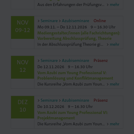
Aus den Erfahrungen der Prüfungsvorbereitungskurse der letzten Jahre erkennen wir regelmäßig einen sehr großen Bedarf an mathematischer Unterstützung in den verschiedensten Bereichen der Berufe ie
mehr
Seminare
Azubiseminare
Online
NOV
Mo 09.11. – Do 12.11.2026
9 – 16.30 Uhr
09-12
Mediengestalter/innen (alle Fachrichtungen):
Vorbereitung Abschlussprüfung, Theorie
In der Abschlussprüfung Theorie gibt es in der alten und neuen Verordnung jeweils 12 Aufgaben für den Prüfungsbereiche 2 „Konzeption und Gestaltung (alte VO) / Medien konzipieren, gestalten und pd
mehr
Seminare
Azubiseminare
Präsenz
NOV
Do 12.11.2026
9 – 16.30 Uhr
12
Vom Azubi zum Young Professional V:
Problemlösung und Konfliktmanagement
Die Kursreihe „Vom Azubi zum Young Professional" sorgt für einen gelungenen Einstieg ins Berufsleben. Mit diesem Know-how meistern Sie Ausbildung und Prüfungen perfekt. Übernehmen Sie selbständindig
mehr
Seminare
Azubiseminare
Präsenz
DEZ
Do 10.12.2026
9 – 16.30 Uhr
10
Vom Azubi zum Young Professional VI:
Projektmanagement
Die Kursreihe „Vom Azubi zum Young Professional" sorgt für einen gelungenen Einstieg ins Berufsleben. Mit diesem Know-how meistern Sie Ausbildung und Prüfungen perfekt. Übernehmen Sie selbständindig
mehr