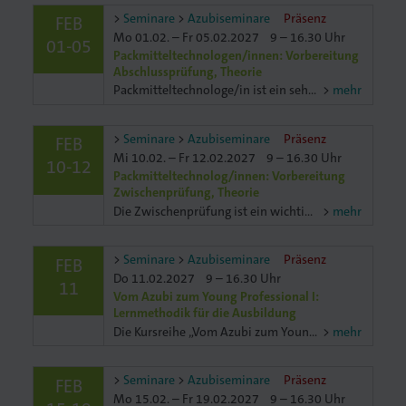
Seminare
Azubiseminare
Präsenz
FEB
Mo 01.02. – Fr 05.02.2027
9 – 16.30 Uhr
01-05
Packmitteltechnologen/innen: Vorbereitung
Abschlussprüfung, Theorie
Packmitteltechnologe/in ist ein sehr breit aufgestellter, umfassender und vielseitiger Beruf. Umso wichtiger, dass du Wissen hast aus der Technik und übers Material. Aber das ist noch nicht alles. Au
mehr
Seminare
Azubiseminare
Präsenz
FEB
Mi 10.02. – Fr 12.02.2027
9 – 16.30 Uhr
10-12
Packmitteltechnolog/innen: Vorbereitung
Zwischenprüfung, Theorie
Die Zwischenprüfung ist ein wichtiger „Meilenstein" für dich. Ist es doch die erste berufliche Prüfung, welchen Ausbildungsstand du erreichen konntest. Aber auch für den Betrieb ist es ein wichtchtiger
mehr
Seminare
Azubiseminare
Präsenz
FEB
Do 11.02.2027
9 – 16.30 Uhr
11
Vom Azubi zum Young Professional I:
Lernmethodik für die Ausbildung
Die Kursreihe „Vom Azubi zum Young Professional" sorgt für einen gelungenen Einstieg ins Berufsleben. Mit diesem Know-how meistern Sie Ausbildung und Prüfungen perfekt. Übernehmen Sie selbständindig
mehr
Seminare
Azubiseminare
Präsenz
FEB
Mo 15.02. – Fr 19.02.2027
9 – 16.30 Uhr