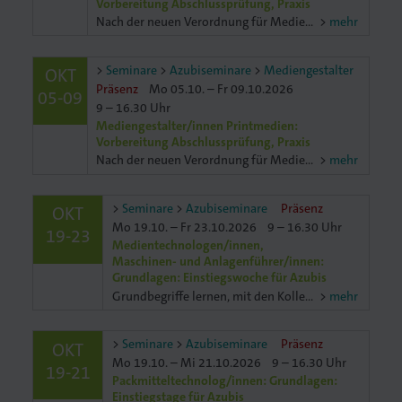
Vorbereitung Abschlussprüfung, Praxis
Nach der neuen Verordnung für Mediengestalter/innen Digital und Print ist die Abschlussprüfung je nach Fachrichtung unterschiedlich. In der Fachrichtung Digitalmedien müssen Digitalmedien gestaltettet
mehr
Druck
Seminare
Azubiseminare
Mediengestalter
OKT
iebdruck
Präsenz
Mo 05.10. – Fr 09.10.2026
05-09
9 – 16.30 Uhr
Mediengestalter/innen Printmedien:
ruckverarbeitung
Vorbereitung Abschlussprüfung, Praxis
Nach der neuen Verordnung für Mediengestalter/innen Digital und Print ist die Abschlussprüfung je nach Fachrichtung unterschiedlich. In der Fachrichtung Printmedien müssen Printmedien gestaltet undund
mehr
in
Seminare
Azubiseminare
Präsenz
OKT
nführer/in
Mo 19.10. – Fr 23.10.2026
9 – 16.30 Uhr
19-23
Medientechnologen/innen,
Maschinen- und Anlagenführer/innen:
Grundlagen: Einstiegswoche für Azubis
Grundbegriffe lernen, mit den Kollegen kommunizieren können, Zusammenhänge verstehen, Sicherheit für die Anwendung gewinnen – hier wirst du fit für deinen Einstieg in die Druckbranche als zukün
mehr
Seminare
Azubiseminare
Präsenz
OKT
Mo 19.10. – Mi 21.10.2026
9 – 16.30 Uhr
19-21
Packmitteltechnolog/innen: Grundlagen:
Einstiegstage für Azubis