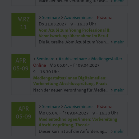
Nach der neuen Verordnung für Mediengestalter/innen Digital und Print ist die Abschlussprüfung je nach Fachrichtung unterschiedlich. In der Fachrichtung Designkonzeption müssen Designkonzepte entwitwickelt
mehr
Seminare
Azubiseminare
Präsenz
MRZ
Do 11.03.2027
9 – 16.30 Uhr
11
Vom Azubi zum Young Professional II:
Verantwortungsübernahme im Beruf
Die Kursreihe „Vom Azubi zum Young Professional" sorgt für einen gelungenen Einstieg ins Berufsleben. Mit diesem Know-how meistern Sie Ausbildung und Prüfungen perfekt. Übernehmen Sie selbständindig
mehr
Seminare
Azubiseminare
Mediengestalter
APR
Online
Mo 05.04. – Fr 09.04.2027
05-09
9 – 16.30 Uhr
Mediengestalter/innen Digitalmedien:
Vorbereitung Abschlussprüfung, Praxis
Nach der neuen Verordnung für Mediengestalter/innen Digital und Print ist die Abschlussprüfung je nach Fachrichtung unterschiedlich. In der Fachrichtung Digitalmedien müssen Digitalmedien gestaltettet
mehr
Seminare
Azubiseminare
Präsenz
APR
Mo 05.04. – Fr 09.04.2027
9 – 16.30 Uhr
05-09
Medientechnologen/innen: Vorbereitung
Abschlussprüfung, Theorie
Dieser Kurs ist auf die Anforderungen der schriftlichen Abschlussprüfung ausgelegt. Wir fokussieren uns auf typische Prüfungsaufgaben in den Bereichen Fachkunde und Fachmathematik. Richtig messen un
mehr