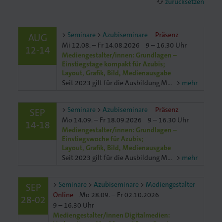
zurücksetzen
cached
Seminare
Azubiseminare
Präsenz
AUG
Mi 12.08. – Fr 14.08.2026
9 – 16.30 Uhr
12-14
. Gedruckt.
Mediengestalter/innen: Grundlagen –
Einstiegstage kompakt für Azubis;
Layout, Grafik, Bild, Medienausgabe
Seit 2023 gilt für die Ausbildung Mediengestaltung die neue Ausbildungsverordung. Die Ausbildungsverordnung unterscheidet vier Fachrichtungen: Printmedien, Digitalmedien, Projektmanagement, Designkonkonzeption
mehr
Seminare
Azubiseminare
Präsenz
SEP
Mo 14.09. – Fr 18.09.2026
9 – 16.30 Uhr
14-18
Mediengestalter/innen: Grundlagen –
Einstiegswoche für Azubis;
Layout, Grafik, Bild, Medienausgabe
Seit 2023 gilt für die Ausbildung Mediengestaltung die neue Ausbildungsverordung. Die Ausbildungsverordnung unterscheidet vier Fachrichtungen: Printmedien, Digitalmedien, Projektmanagement, Designkonkonzeption
mehr
Seminare
Azubiseminare
Mediengestalter
SEP
Online
Mo 28.09. – Fr 02.10.2026
28-02
9 – 16.30 Uhr
Mediengestalter/innen Digitalmedien: