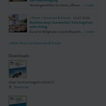
und Stadtrundgang
Wiedergewählter Vorstand, offener Austausch zu aktuellen Branchenthemen und ein gemeinsamer Blick auf Mannheim: Bei sommerlichen Temperaturen kamen am 9. Juli Unternehmerinnen und Unternehmer der Druck- und Medienbranche zum Netzwerktreffen der dmpi-Bezirksvereinigung Nordbaden in Mannheim zusammen. Neben der Mitgliederversammlung standen ein Unternehmerforum, eine besondere Stadtführung und ein gemeinsames Netzwerk-Dinner auf dem Programm.
mehr
News
Seminare & Events
21.07.2026
Nachlese dmpi-Sommerfest: Trotz Hagel ein
voller Erfolg
Rund 50 Mitglieder, Geschäftspartner und Freunde der dmpi-Verbände kamen am Freitag, 17. Juli, zum traditionellen Sommergrillfest zusammen. Auch wenn ein Hagelschauer kurzfristig für eine Planänderung sorgte, tat dies der guten Stimmung keinen Abbruch.
mehr
Mehr News aus Seminare & Events
Downloads
dmpi-Seminarmagazin 2026/27
Download