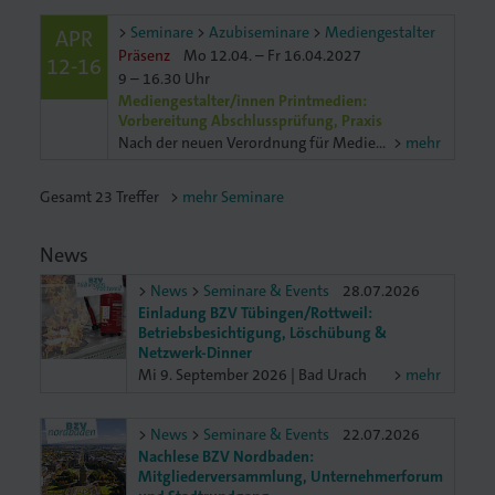
Seminare
Azubiseminare
Mediengestalter
APR
Präsenz
Mo 12.04. – Fr 16.04.2027
12-16
9 – 16.30 Uhr
Mediengestalter/innen Printmedien:
Vorbereitung Abschlussprüfung, Praxis
Nach der neuen Verordnung für Mediengestalter/innen Digital und Print ist die Abschlussprüfung je nach Fachrichtung unterschiedlich. In der Fachrichtung Printmedien müssen Printmedien gestaltet undund
mehr
Gesamt
23
Treffer
mehr Seminare
News
News
Seminare & Events
28.07.2026
Einladung BZV Tübingen/Rottweil:
Betriebsbesichtigung, Löschübung &
Netzwerk-Dinner
Mi 9. September 2026 | Bad Urach
mehr
News
Seminare & Events
22.07.2026
Nachlese BZV Nordbaden:
Mitgliederversammlung, Unternehmerforum