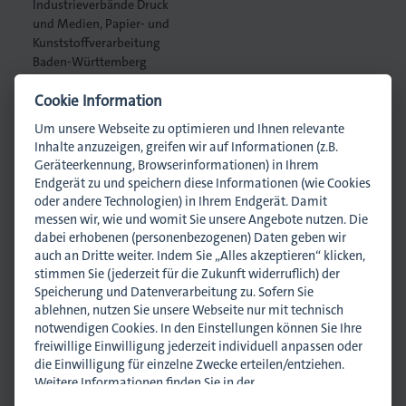
Industrieverbände Druck
und Medien, Papier- und
Kunststoffverarbeitung
Baden-Württemberg
www.dmpi-bw.de
. Gedruckt.
Cookie Information
Ansprechpartner
Um unsere Webseite zu optimieren und Ihnen relevante
Inhalte anzuzeigen, greifen wir auf Informationen (z.B.
Geräteerkennung, Browserinformationen) in Ihrem
Endgerät zu und speichern diese Informationen (wie Cookies
oder andere Technologien) in Ihrem Endgerät. Damit
messen wir, wie und womit Sie unsere Angebote nutzen. Die
Andrea Idllalene
, Assistenz
dabei erhobenen (personenbezogenen) Daten geben wir
a.idllalene@dmpi-bw.de
auch an Dritte weiter. Indem Sie „Alles akzeptieren“ klicken,
stimmen Sie (jederzeit für die Zukunft widerruflich) der
0711 45044-12
Speicherung und Datenverarbeitung zu. Sofern Sie
ablehnen, nutzen Sie unsere Webseite nur mit technisch
notwendigen Cookies. In den Einstellungen können Sie Ihre
Anmelden
Termin exportieren
Event empfehlen
freiwillige Einwilligung jederzeit individuell anpassen oder
die Einwilligung für einzelne Zwecke erteilen/entziehen.
Weitere Informationen finden Sie in der
Mehr informative
Seminare
und spannende
Events
– auch als
Datenschutzhinweisen
.
Impressum
.