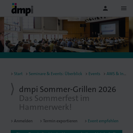
person
menu
Start
Seminare & Events: Überblick
Events
AWS & Infoveranstaltungen
dmpi Sommer-Grillen 2026
Das Sommerfest im
Hammerwerk!
Anmelden
Termin exportieren
Event empfehlen