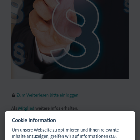
lagen
Zum Weiterlesen bitte einloggen
lock
Als
Mitglied
weitere Infos erhalten.
Cookie Information
Ansprechpartnerin
Um unsere Webseite zu optimieren und Ihnen relevante
Inhalte anzuzeigen, greifen wir auf Informationen (z.B.