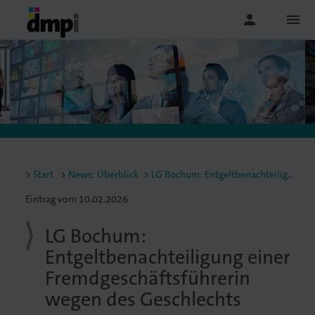
person
menu
Start
News: Überblick
LG Bochum: Entgeltbenachteiligung einer Fremdgeschäftsführerin wegen des Geschlechts
Eintrag vom 10.02.2026
LG Bochum:
Entgeltbenachteiligung einer
Fremdgeschäftsführerin
wegen des Geschlechts