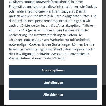
Geräteerkennung, Browserinformationen) in Ihrem
Endgerät zu und speichern diese Informationen (wie Cookies
oder andere Technologien) in Ihrem Endgerät. Damit
messen wir, wie und womit Sie unsere Angebote nutzen. Die
dabei erhobenen (personenbezogenen) Daten geben wir
. Gedruckt.
auch an Dritte weiter. Indem Sie „Alles akzeptieren“ klicken,
Svenja Schomerus
stimmen Sie (jederzeit für die Zukunft widerruflich) der
Rechtsanwältin (Syndikusrechtsanwältin)
Speicherung und Datenverarbeitung zu. Sofern Sie
Arbeits- und Sozialrecht
ablehnen, nutzen Sie unsere Webseite nur mit technisch
s.schomerus@dmpi-bw.de
notwendigen Cookies. In den Einstellungen können Sie Ihre
0711 45044-26
freiwillige Einwilligung jederzeit individuell anpassen oder
0151 10351915
die Einwilligung für einzelne Zwecke erteilen/entziehen.
Weitere Informationen finden Sie in der
Datenschutzhinweisen
.
Impressum
.
Newsletter abonnieren
Alle akzeptieren
News empfehlen
Hinweis zur Verarbeitung Ihrer auf dieser Webseite
erhobenen Daten in den USA:
Wir weisen Sie darauf hin,
dass bezogen auf einzelne Cookies und Dienstleister eine
Einstellungen
Verarbeitung Ihrer Daten in den USA erfolgt. Die USA
© 2026 dmpi
werden vom Europäischen Gerichtshof als ein Land mit
Cookie-Einstellungen
Downloads
Kontakt
Datenschutz
Alle ablehnen
einem nach EU-Standards unzureichendem
Impressum
Sitemap
Datenschutzniveau eingeschätzt. Es besteht insbesondere