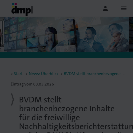
person
menu
Start
News: Überblick
BVDM stellt branchenbezogene Inhalte für die freiwillige Nachhaltigkeitsberichterstattung auf der DNK-Plattform bereit
Eintrag vom 03.03.2026
BVDM stellt
branchenbezogene Inhalte
für die freiwillige
Nachhaltigkeitsberichterstattu