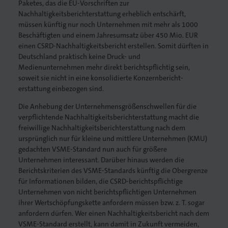
Paketes, das die EU-Vorschriften zur
Nachhaltigkeitsberichterstattung erheblich entschärft,
Druck
müssen künftig nur noch Unternehmen mit mehr als 1000
Beschäftigten und einem Jahresumsatz über 450 Mio. EUR
einen CSRD-Nachhaltigkeitsbericht erstellen. Somit dürften in
iebdruck
Deutschland praktisch keine Druck- und
Medienunternehmen mehr direkt berichtspflichtig sein,
ruckverarbeitung
soweit sie nicht in eine konsolidierte Konzern­bericht­
erstattung einbezogen sind.
in
Die Anhebung der Unternehmensgrößenschwellen für die
verpflichtende Nach­haltig­keits­berichterstattung macht die
nführer/in
freiwillige Nachhaltigkeitsbericht­erstat­tung nach dem
ursprünglich nur für kleine und mittlere Unternehmen (KMU)
gedachten VSME-Standard nun auch für größere
Unternehmen interessant. Darüber hinaus werden die
Berichtskriterien des VSME-Standards künftig die Obergrenze
für Infor­mationen bilden, die CSRD-berichtspflichtige
Unternehmen von nicht berichts­pflichtigen Unter­neh­men
ihrer Wertschöpfungskette anfordern müssen bzw. z. T. sogar
anfordern dürfen. Wer einen Nachhaltigkeitsbericht nach dem
VSME-Standard erstellt, kann damit in Zukunft vermeiden,