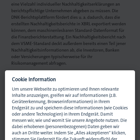
eine Vielzahl individueller Nachhaltigkeitserklärungen an
berichtspflichtige Unternehmen abgeben zu müssen. Die
DNK-Berichtsplattform fördert dies u. a. dadurch, dass die
erstellten Nachhaltigkeitsberichte in XBRL exportiert werden
können, dem maschinen­lesbaren Standard-Datenformat für
die Finanzberichterstattung. Ein Nachhal­tig­keitsbericht nach
dem VSME-Standard deckt außerdem bereits einen Teil jener
Nachhaltigkeitsinformationen ab, die Investoren, Banken
oder Versicherungen typischerweise für ihr
Risikomanagement abfragen.
Cookie Information
Ansprechpartner
Um unsere Webseite zu optimieren und Ihnen relevante
Inhalte anzuzeigen, greifen wir auf Informationen (z.B.
Geräteerkennung, Browserinformationen) in Ihrem
Endgerät zu und speichern diese Informationen (wie Cookies
oder andere Technologien) in Ihrem Endgerät. Damit
messen wir, wie und womit Sie unsere Angebote nutzen. Die
dabei erhobenen (personenbezogenen) Daten geben wir
auch an Dritte weiter. Indem Sie „Alles akzeptieren“ klicken,
Heinz Klos
stimmen Sie (jederzeit für die Zukunft widerruflich) der