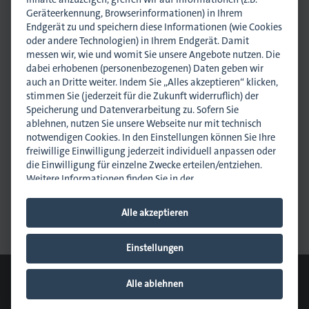
Geräteerkennung, Browserinformationen) in Ihrem
Endgerät zu und speichern diese Informationen (wie Cookies
oder andere Technologien) in Ihrem Endgerät. Damit
messen wir, wie und womit Sie unsere Angebote nutzen. Die
dabei erhobenen (personenbezogenen) Daten geben wir
. Gedruckt.
auch an Dritte weiter. Indem Sie „Alles akzeptieren“ klicken,
stimmen Sie (jederzeit für die Zukunft widerruflich) der
Dr. Alexander Lägeler
Speicherung und Datenverarbeitung zu. Sofern Sie
Geschäftsführer
ablehnen, nutzen Sie unsere Webseite nur mit technisch
a.laegeler@dmpi-bw.de
notwendigen Cookies. In den Einstellungen können Sie Ihre
0711 45044-11
freiwillige Einwilligung jederzeit individuell anpassen oder
0170 2212122
die Einwilligung für einzelne Zwecke erteilen/entziehen.
Weitere Informationen finden Sie in der
Datenschutzhinweisen
.
Impressum
.
Newsletter abonnieren
Alle akzeptieren
News empfehlen
Hinweis zur Verarbeitung Ihrer auf dieser Webseite
erhobenen Daten in den USA:
Wir weisen Sie darauf hin,
dass bezogen auf einzelne Cookies und Dienstleister eine
Einstellungen
Verarbeitung Ihrer Daten in den USA erfolgt. Die USA
© 2026 dmpi
werden vom Europäischen Gerichtshof als ein Land mit
Cookie-Einstellungen
Downloads
Kontakt
Datenschutz
Alle ablehnen
einem nach EU-Standards unzureichendem
Impressum
Sitemap
Datenschutzniveau eingeschätzt. Es besteht insbesondere