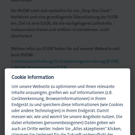
Der BVDM setzt sich weiterhin für ein „Stop-the-Clock“-
Verfahren und eine grundlegende Überarbeitung der EUDR
ein. Ziel ist eine EUDR, die die nachgelagerte Lieferkette,
insbesondere kleine und mittlere Unternehmen, nicht
überfordert.
Weitere Infos zur EUDR finden Sie auf unserer Webseite und
beim BVDM:
Interessenvertretung EU-Entwaldungsverordnung (EUDR)
BVDM-Branchenportal EUDR
Cookie Information
Um unsere Webseite zu optimieren und Ihnen relevante
Ansprechpartner
Inhalte anzuzeigen, greifen wir auf Informationen (z.B.
Geräteerkennung, Browserinformationen) in Ihrem
Endgerät zu und speichern diese Informationen (wie Cookies
oder andere Technologien) in Ihrem Endgerät. Damit
messen wir, wie und womit Sie unsere Angebote nutzen. Die
dabei erhobenen (personenbezogenen) Daten geben wir
auch an Dritte weiter. Indem Sie „Alles akzeptieren“ klicken,
stimmen Sie (jederzeit für die Zukunft widerruflich) der