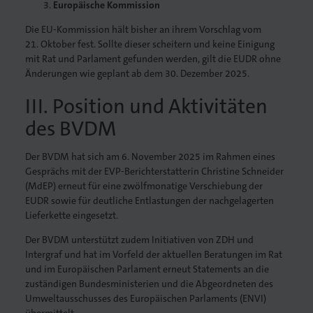
Europäische Kommission
Die EU-Kommission hält bisher an ihrem Vorschlag vom
21. Oktober fest. Sollte dieser scheitern und keine Einigung
mit Rat und Parlament gefunden werden, gilt die EUDR ohne
Änderungen wie geplant ab dem 30. Dezember 2025.
III. Position und Aktivitäten
des BVDM
Der BVDM hat sich am 6. November 2025 im Rahmen eines
Gesprächs mit der EVP-Berichterstatterin Christine Schneider
(MdEP) erneut für eine zwölfmonatige Verschiebung der
EUDR sowie für deutliche Entlastungen der nachgelagerten
Lieferkette eingesetzt.
Der BVDM unterstützt zudem Initiativen von ZDH und
Intergraf und hat im Vorfeld der aktuellen Beratungen im Rat
und im Europäischen Parlament erneut Statements an die
zuständigen Bundesministerien und die Abgeordneten des
Umweltausschusses des Europäischen Parlaments (ENVI)
übermittelt.