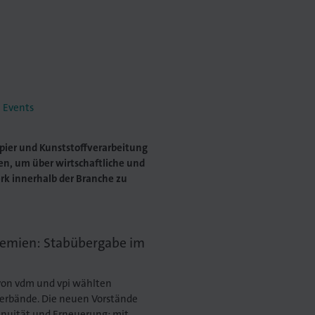
 Events
pier und Kunststoffverarbeitung
, um über wirtschaftliche und
rk innerhalb der Branche zu
remien: Stabübergabe im
von vdm und vpi wählten
erbände. Die neuen Vorstände
inuität und Erneuerung: mit