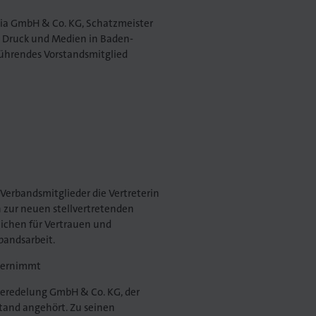
dia GmbH & Co. KG, Schatzmeister
nd Druck und Medien in Baden-
führendes Vorstandsmitglied
Verbandsmitglieder die Vertreterin
 zur neuen stellvertretenden
eichen für Vertrauen und
bandsarbeit.
übernimmt
veredelung GmbH & Co. KG, der
stand angehört. Zu seinen