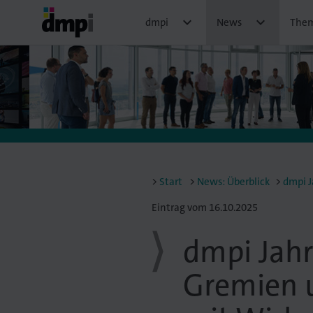


dmpi
News
The
Start
News: Überblick
dmpi J
Eintrag vom 16.10.2025
dmpi Jah
Gremien u