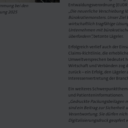
Entwaldungsverordnung (EUDR)
timmung bei den
„Die neuerliche Verschiebung lö
gung 2025
Bürokratiemonsters. Unser Ziel 
wirtschaftlich tragfähige Lösun
Unternehmen mit bürokratische
überfordern“,
betonte Lägeler.
Erfolgreich verlief auch der Ei
Claims-Richtlinie, die erheblic
Umweltversprechen bedeutet hät
Wirtschaft und Verbänden zog 
zurück – ein Erfolg, den Lägele
Interessenvertretung der Branc
Ein weiteres Schwerpunktthema 
und Patienteninformationen.
„Gedruckte Packungsbeilagen mü
sind ein Beitrag zur Sicherheit 
Verantwortung. Sie dürfen nich
Digitalisierungsdruck geopfert 