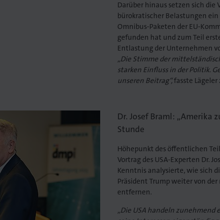
Darüber hinaus setzen sich die 
bürokratischer Belastungen ein
Omnibus-Paketen der EU-Kommi
gefunden hat und zum Teil ers
Entlastung der Unternehmen vo
„Die Stimme der mittelständisc
starken Einfluss in der Politik. 
unseren Beitrag“,
fasste Lägele
Dr. Josef Braml: „Amerika z
Stunde
Höhepunkt des öffentlichen Tei
Vortrag des USA-Experten Dr. Jo
Kenntnis analysierte, wie sich 
Präsident Trump weiter von der
entfernen.
„Die USA handeln zunehmend ei