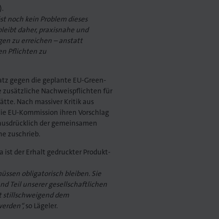
.
st noch kein Problem dieses
bleibt daher, praxisnahe und
gen zu erreichen – anstatt
n Pflichten zu
nsatz gegen die geplante EU-Green-
he zusätzliche Nachweispflichten für
te. Nach massiver Kritik aus
die EU-Kommission ihren Vorschlag
r ausdrücklich der gemeinsamen
he zuschrieb.
ist der Erhalt gedruckter Produkt-
ssen obligatorisch bleiben. Sie
und Teil unserer gesellschaftlichen
t stillschweigend dem
werden“,
so Lägeler.