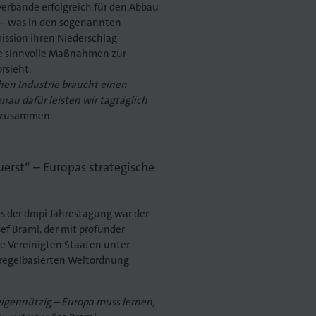
Verbände erfolgreich für den Abbau
 – was in den sogenannten
ssion ihren Niederschlag
te sinnvolle Maßnahmen zur
rsieht.
hen Industrie braucht einen
Genau dafür leisten wir tagtäglich
r zusammen.
uerst“ – Europas strategische
ls der dmpi Jahrestagung war der
sef Braml, der mit profunder
die Vereinigten Staaten unter
 regelbasierten Weltordnung
gennützig – Europa muss lernen,