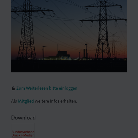
lagen
Zum Weiterlesen bitte einloggen
lock
Als
Mitglied
weitere Infos erhalten.
Download