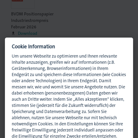
BVDM Positionspapier
Industriestrompreis
Februar 2026
. Gedruckt.
Download
Cookie Information
Um unsere Webseite zu optimieren und Ihnen relevante
Ansprechpartner
Inhalte anzuzeigen, greifen wir auf Informationen (z.B.
Geräteerkennung, Browserinformationen) in Ihrem
Endgerät zu und speichern diese Informationen (wie Cookies
oder andere Technologien) in Ihrem Endgerät. Damit
messen wir, wie und womit Sie unsere Angebote nutzen. Die
dabei erhobenen (personenbezogenen) Daten geben wir
auch an Dritte weiter. Indem Sie „Alles akzeptieren“ klicken,
stimmen Sie (jederzeit für die Zukunft widerruflich) der
Gerald Walther
Speicherung und Datenverarbeitung zu. Sofern Sie
Betriebswirtschaftlicher Berater
ablehnen, nutzen Sie unsere Webseite nur mit technisch
Verband Druck + Medien Beratung
notwendigen Cookies. In den Einstellungen können Sie Ihre
g.walther@vdm-beratung.de
freiwillige Einwilligung jederzeit individuell anpassen oder
0170 5409302
die Einwilligung für einzelne Zwecke erteilen/entziehen.