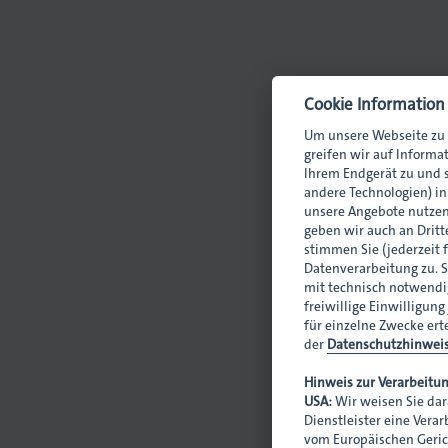
Druck
Siebdruck
Cookie Information
Um unsere Webseite zu 
Druckverarbeitung
greifen wir auf Informa
Ihrem Endgerät zu und s
andere Technologien) i
in
unsere Angebote nutzen
geben wir auch an Dritte
enführer/in
stimmen Sie (jederzeit 
Datenverarbeitung zu. S
mit technisch notwendig
freiwillige Einwilligung
für einzelne Zwecke ert
der
Datenschutzhinwei
Hinweis zur Verarbeitun
USA:
Wir weisen Sie dar
Dienstleister eine Vera
vom Europäischen Geric