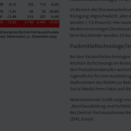
Im Bereich der Druckverarbeitun
Rückgang abgeschwächt, aber es
werden (-7,6 Prozent). Hier war
Medientechnologen Druckverarb
beim Buchbinder wurden 23 Ausb
Packmitteltechnologe/in
Bei den Packmitteltechnologen w
leichten Aufschwungs im Bereich
den Produktionsberufen weiterh
Jugendliche für eine Ausbildun
Maßnahmen des BVDM zur Beka
Social Media ihren Fokus auf d
Nebenstehende Grafik zeigt eine
„Berufsausbildung und Fortbil
des Zentral-Fachausschusses B
(ZFA), Kassel.