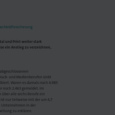
achkräftesicherung
al und Print weiter stark
se ein Anstieg zu verzeichnen,
 abgeschlossenen
ruck- und Medienberufen sinkt
albiert. Waren es damals noch 4.985
r noch 2.463 gemeldet. Im
h über alle sechs Berufe ein
ist nur teilweise mit der um 4,7
n Unternehmen in der
eitung zu erklären.