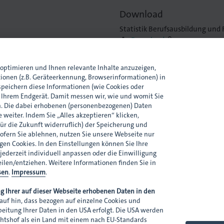
Download
Statistik Berufsausbildung und 
Download
lock
optimieren und Ihnen relevante Inhalte anzuzeigen,
tionen (z.B. Geräteerkennung, Browserinformationen) in
Ansprechpartnerin
peichern diese Informationen (wie Cookies oder
n Ihrem Endgerät. Damit messen wir, wie und womit Sie
. Die dabei erhobenen (personenbezogenen) Daten
 weiter. Indem Sie „Alles akzeptieren“ klicken,
für die Zukunft widerruflich) der Speicherung und
ofern Sie ablehnen, nutzen Sie unsere Webseite nur
en Cookies. In den Einstellungen können Sie Ihre
 jederzeit individuell anpassen oder die Einwilligung
Melanie Erlewein
eilen/entziehen. Weitere Informationen finden Sie in
sen
.
Impressum
.
Referentin Öffentlichkeitsarbei
m.erlewein@dmpi-bw.de
g Ihrer auf dieser Webseite erhobenen Daten in den
0711 45044-50
auf hin, dass bezogen auf einzelne Cookies und
0173 7013713
rbeitung Ihrer Daten in den USA erfolgt. Die USA werden
htshof als ein Land mit einem nach EU-Standards