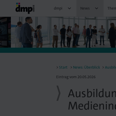


dmpi
News
The
Start
News: Überblick
Ausbil
Eintrag vom 20.05.2026
Ausbildun
Medienin