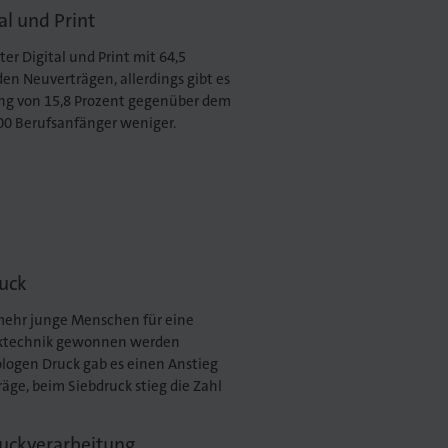
al und Print
er Digital und Print mit 64,5
den Neuverträgen, allerdings gibt es
ng von 15,8 Prozent gegenüber dem
300 Berufsanfänger weniger.
uck
 mehr junge Menschen für eine
cktechnik gewonnen werden
logen Druck gab es einen Anstieg
äge, beim Siebdruck stieg die Zahl
uckverarbeitung