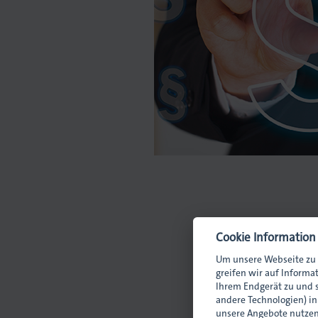
ilagen
Cookie Information
Um unsere Webseite zu 
greifen wir auf Informa
Ihrem Endgerät zu und s
andere Technologien) i
unsere Angebote nutzen