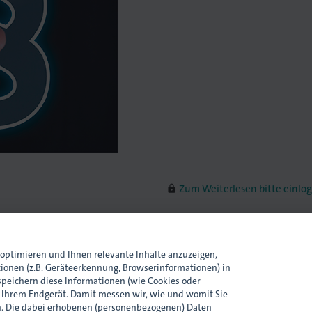
Zum Weiterlesen bitte einlo
lock
Als
Mitglied
weitere Infos erhal
Ansprechpartnerin
optimieren und Ihnen relevante Inhalte anzuzeigen,
tionen (z.B. Geräteerkennung, Browserinformationen) in
peichern diese Informationen (wie Cookies oder
n Ihrem Endgerät. Damit messen wir, wie und womit Sie
. Die dabei erhobenen (personenbezogenen) Daten