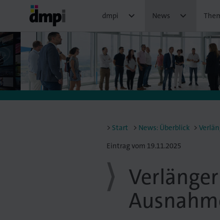


dmpi
News
The
Start
News: Überblick
Verlän
Eintrag vom 19.11.2025
Verlänger
Ausnahme