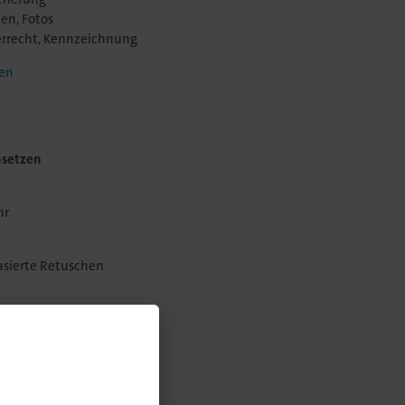
zen, Fotos
errecht, Kennzeichnung
den
nsetzen
hr
asierte Retuschen
lden