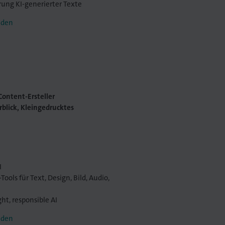
rung KI-generierter Texte
lden
Content-Ersteller
blick, Kleingedrucktes
I
Tools für Text, Design, Bild, Audio,
ht, responsible AI
lden