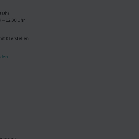
0 Uhr
9 – 12.30 Uhr
t KI erstellen
lden
erierung