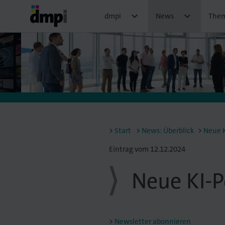


dmpi
News
The
Start
News: Überblick
Neue K
Eintrag vom 12.12.2024
Neue KI-
Newsletter abonnieren