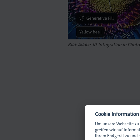
Bild: Adobe, KI-Integration in Phot
Cookie Information
Um unsere Webseite zu 
greifen wir auf Informa
Ihrem Endgerät zu und s