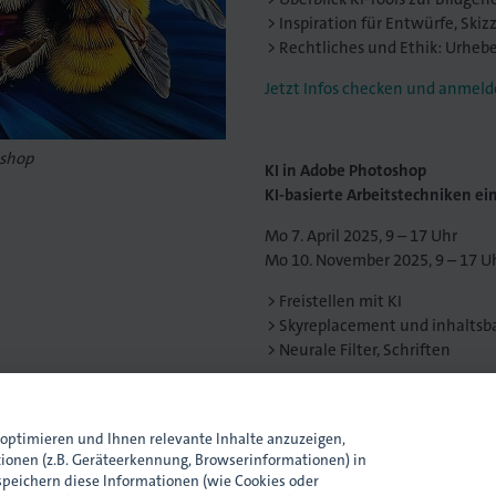
Inspiration für Entwürfe, Skiz
Rechtliches und Ethik: Urheb
Jetzt Infos checken und anmel
oshop
KI in Adobe Photoshop
KI-basierte Arbeitstechniken ei
Mo 7. April 2025, 9 – 17 Uhr
Mo 10. November 2025, 9 – 17 U
Freistellen mit KI
Skyreplacement und inhaltsb
Neurale Filter, Schriften
Jetzt Infos checken und anme
optimieren und Ihnen relevante Inhalte anzuzeigen,
tionen (z.B. Geräteerkennung, Browserinformationen) in
Ansprechpartnerin
peichern diese Informationen (wie Cookies oder