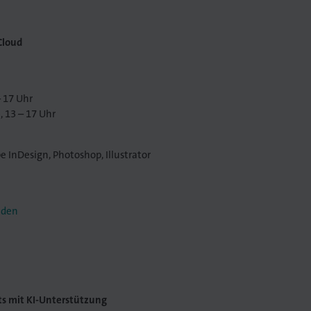
Cloud
– 17 Uhr
 13 – 17 Uhr
be InDesign, Photoshop, Illustrator
lden
ts mit KI-Unterstützung