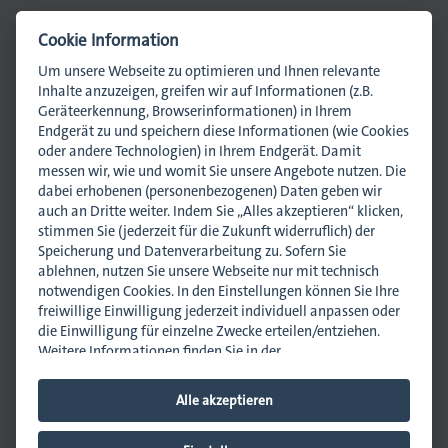
Cookie Information
Druck
Ansprechpartnerin
Um unsere Webseite zu optimieren und Ihnen relevante
Inhalte anzuzeigen, greifen wir auf Informationen (z.B.
iebdruck
Geräteerkennung, Browserinformationen) in Ihrem
Endgerät zu und speichern diese Informationen (wie Cookies
ruckverarbeitung
oder andere Technologien) in Ihrem Endgerät. Damit
messen wir, wie und womit Sie unsere Angebote nutzen. Die
in
dabei erhobenen (personenbezogenen) Daten geben wir
auch an Dritte weiter. Indem Sie „Alles akzeptieren“ klicken,
Madlena Gänsbauer
stimmen Sie (jederzeit für die Zukunft widerruflich) der
Rechtsanwältin (Syndikusrechtsanwältin)
nführer/in
Speicherung und Datenverarbeitung zu. Sofern Sie
Fachanwältin für Arbeitsrecht
ablehnen, nutzen Sie unsere Webseite nur mit technisch
m.gaensbauer@dmpi-bw.de
notwendigen Cookies. In den Einstellungen können Sie Ihre
0711 45044-26
freiwillige Einwilligung jederzeit individuell anpassen oder
0151 10351915
die Einwilligung für einzelne Zwecke erteilen/entziehen.
Weitere Informationen finden Sie in der
Datenschutzhinweisen
.
Impressum
.
Newsletter abonnieren
Alle akzeptieren
News empfehlen
Hinweis zur Verarbeitung Ihrer auf dieser Webseite
erhobenen Daten in den USA:
Wir weisen Sie darauf hin,