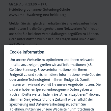
Mi 19. April, 13.30 – 17 Uhr
Heidelberg: Johannes-Gutenberg-Schule
Druck
www.dmpi-bw.de/mg-neu-heidelberg
Melden Sie sich gleich an, erhalten Sie alle relevanten Infos
iebdruck
und nutzen Sie die Gelegenheit zum Netzwerken. Wir freuen
uns sehr, Sie bei einer Veranstaltungen begrüßen zu können.
ruckverarbeitung
Gern unterstützen wir Sie in allen Fragen rund um die Aus-
und Weiterbildung.
in
Cookie Information
nführer/in
Um unsere Webseite zu optimieren und Ihnen relevante
Ansprechpartnerin
Inhalte anzuzeigen, greifen wir auf Informationen (z.B.
Geräteerkennung, Browserinformationen) in Ihrem
Endgerät zu und speichern diese Informationen (wie Cookies
oder andere Technologien) in Ihrem Endgerät. Damit
messen wir, wie und womit Sie unsere Angebote nutzen. Die
dabei erhobenen (personenbezogenen) Daten geben wir
auch an Dritte weiter. Indem Sie „Alles akzeptieren“ klicken,
stimmen Sie (jederzeit für die Zukunft widerruflich) der
Melanie Erlewein
Speicherung und Datenverarbeitung zu. Sofern Sie
Referentin Öffentlichkeitsarbeit und Bildung
ablehnen, nutzen Sie unsere Webseite nur mit technisch