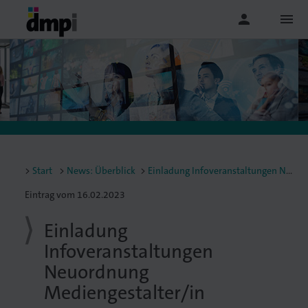
person
menu
Start
News: Überblick
Einladung Infoveranstaltungen Neuordnung Mediengestalter/in
Eintrag vom 16.02.2023
Einladung
Infoveranstaltungen
Neuordnung
Mediengestalter/in