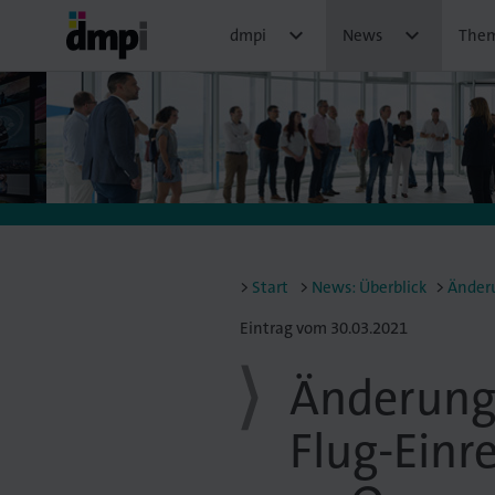


dmpi
News
The
Start
News: Überblick
Änderung
Eintrag vom 30.03.2021
Änderunge
Flug-Einr