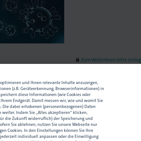
Zum Weiterlesen bitte einlo
lock
Als
Mitglied
weitere Infos erhal
optimieren und Ihnen relevante Inhalte anzuzeigen,
tionen (z.B. Geräteerkennung, Browserinformationen) in
Ansprechpartner
peichern diese Informationen (wie Cookies oder
n Ihrem Endgerät. Damit messen wir, wie und womit Sie
. Die dabei erhobenen (personenbezogenen) Daten
 weiter. Indem Sie „Alles akzeptieren“ klicken,
für die Zukunft widerruflich) der Speicherung und
ofern Sie ablehnen, nutzen Sie unsere Webseite nur
en Cookies. In den Einstellungen können Sie Ihre
 jederzeit individuell anpassen oder die Einwilligung