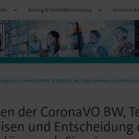


men
Bildung & Fachkräftesicherung
Seminare & 
en der CoronaVO BW, Testpflicht bei Flug-Einreisen und Entscheidung des VGH BW zu Quar
n der CoronaVO BW, Tes
eisen und Entscheidun