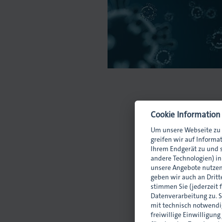
ilagen
Cookie Information
Um unsere Webseite zu 
greifen wir auf Informa
Ihrem Endgerät zu und s
andere Technologien) i
unsere Angebote nutzen
geben wir auch an Dritte
stimmen Sie (jederzeit 
Datenverarbeitung zu. S
mit technisch notwendig
freiwillige Einwilligung