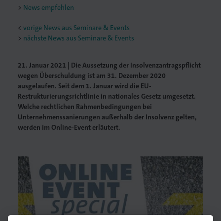
News empfehlen
<
vorige News aus Seminare & Events
nächste News aus Seminare & Events
21. Januar 2021 | Die Aussetzung der Insolvenzantragspflicht
wegen Überschuldung ist am 31. Dezember 2020
ausgelaufen. Seit dem 1. Januar wird die EU-
Restrukturierungsrichtlinie in nationales Gesetz umgesetzt.
Welche rechtlichen Rahmenbedingungen bei
Unternehmenssanierungen außerhalb der Insolvenz gelten,
werden im Online-Event erläutert.