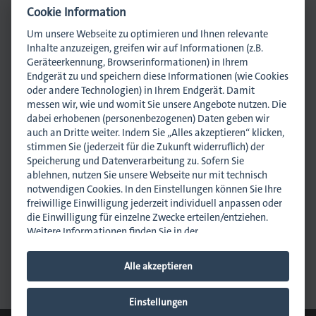
Cookie Information
Um unsere Webseite zu optimieren und Ihnen relevante
Inhalte anzuzeigen, greifen wir auf Informationen (z.B.
Geräteerkennung, Browserinformationen) in Ihrem
Endgerät zu und speichern diese Informationen (wie Cookies
lagen
oder andere Technologien) in Ihrem Endgerät. Damit
messen wir, wie und womit Sie unsere Angebote nutzen. Die
dabei erhobenen (personenbezogenen) Daten geben wir
auch an Dritte weiter. Indem Sie „Alles akzeptieren“ klicken,
stimmen Sie (jederzeit für die Zukunft widerruflich) der
Speicherung und Datenverarbeitung zu. Sofern Sie
ablehnen, nutzen Sie unsere Webseite nur mit technisch
notwendigen Cookies. In den Einstellungen können Sie Ihre
freiwillige Einwilligung jederzeit individuell anpassen oder
die Einwilligung für einzelne Zwecke erteilen/entziehen.
Anmeldung
Weitere Informationen finden Sie in der
Datenschutzhinweisen
.
Impressum
.
Newsletter abonnieren
Alle akzeptieren
News empfehlen
Hinweis zur Verarbeitung Ihrer auf dieser Webseite
erhobenen Daten in den USA:
Wir weisen Sie darauf hin,
dass bezogen auf einzelne Cookies und Dienstleister eine
Einstellungen