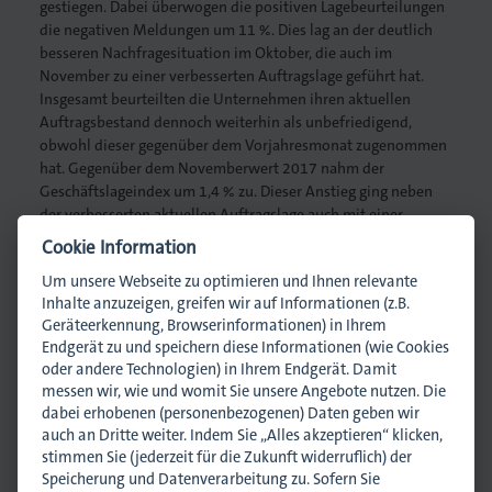
gestiegen. Dabei überwogen die positiven Lagebeurteilungen
die negativen Meldungen um 11 %. Dies lag an der deutlich
besseren Nachfragesituation im Oktober, die auch im
November zu einer verbesserten Auftragslage geführt hat.
Insgesamt beurteilten die Unternehmen ihren aktuellen
. Gedruckt.
Auftragsbestand dennoch weiterhin als unbefriedigend,
obwohl dieser gegenüber dem Vorjahresmonat zugenommen
hat. Gegenüber dem Novemberwert 2017 nahm der
Geschäftslageindex um 1,4 % zu. Dieser Anstieg ging neben
der verbesserten aktuellen Auftragslage auch mit einer
kostengetriebenen Verteuerung von Druckprodukten einher.
Cookie Information
Hinsichtlich ihrer Geschäftslage in den kommenden sechs
Um unsere Webseite zu optimieren und Ihnen relevante
Monaten zeigten sich die Unternehmen im November 2018
Inhalte anzuzeigen, greifen wir auf Informationen (z.B.
erneut zuversichtlich. Der saisonbereinigte Index der
Geräteerkennung, Browserinformationen) in Ihrem
Geschäftslageerwartungen lag zum Vormonat mit 1,2 % im
Endgerät zu und speichern diese Informationen (wie Cookies
Plus. Auch gegenüber dem Novemberwert 2017 nahm der
oder andere Technologien) in Ihrem Endgerät. Damit
Index zu, nämlich um 1,8 % auf derzeitige 105,0 Zähler. Die
messen wir, wie und womit Sie unsere Angebote nutzen. Die
dabei erhobenen (personenbezogenen) Daten geben wir
Unternehmen hoffen weiterhin auf eine zunehmende
auch an Dritte weiter. Indem Sie „Alles akzeptieren“ klicken,
Produktionstätigkeit. Außerdem prägten bessere
stimmen Sie (jederzeit für die Zukunft widerruflich) der
Exportaussichten die Erwartungen.
Speicherung und Datenverarbeitung zu. Sofern Sie