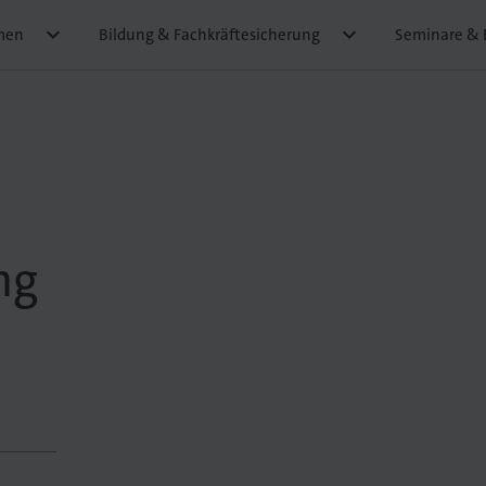


men
Bildung & Fachkräftesicherung
Seminare & 
ng