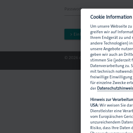
Passwort
Cookie Information
Um unsere Webseite zu 
greifen wir auf Informa
> Einloggen
Ihrem Endgerät zu und s
andere Technologien) i
unsere Angebote nutzen
geben wir auch an Dritte
© 2026 dmpi
stimmen Sie (jederzeit 
Datenverarbeitung zu. S
mit technisch notwendig
freiwillige Einwilligung
für einzelne Zwecke ert
der
Datenschutzhinwei
Hinweis zur Verarbeitun
USA:
Wir weisen Sie dar
Dienstleister eine Vera
vom Europäischen Geric
unzureichendem Datensc
Risiko, dass Ihre Daten