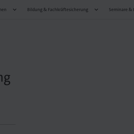


men
Bildung & Fachkräftesicherung
Seminare & 
ng