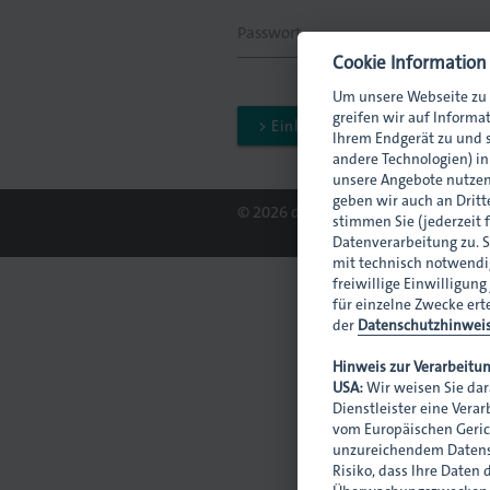
Passwort
Cookie Information
Um unsere Webseite zu 
greifen wir auf Informa
> Einloggen
Ihrem Endgerät zu und s
andere Technologien) i
unsere Angebote nutzen
geben wir auch an Dritte
© 2026 dmpi
stimmen Sie (jederzeit 
Datenverarbeitung zu. S
mit technisch notwendig
freiwillige Einwilligung
für einzelne Zwecke ert
der
Datenschutzhinwei
Hinweis zur Verarbeitun
USA:
Wir weisen Sie dar
Dienstleister eine Vera
vom Europäischen Geric
unzureichendem Datensc
Risiko, dass Ihre Daten