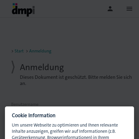
person
menu
Start
Anmeldung
Anmeldung
Dieses Dokument ist geschützt. Bitte melden Sie sich
an.
Benutzername
Cookie Information
Um unsere Webseite zu optimieren und Ihnen relevante
Passwort
Inhalte anzuzeigen, greifen wir auf Informationen (z.B.
Geräteerkennung, Browserinformationen) in Ihrem