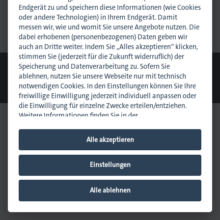
Endgerät zu und speichern diese Informationen (wie Cookies
oder andere Technologien) in Ihrem Endgerät. Damit
> Einloggen
messen wir, wie und womit Sie unsere Angebote nutzen. Die
dabei erhobenen (personenbezogenen) Daten geben wir
auch an Dritte weiter. Indem Sie „Alles akzeptieren“ klicken,
stimmen Sie (jederzeit für die Zukunft widerruflich) der
© 2026 dmpi
Speicherung und Datenverarbeitung zu. Sofern Sie
Cookie-Einstellungen
Downloads
Kontakt
Datenschutz
ablehnen, nutzen Sie unsere Webseite nur mit technisch
Impressum
Sitemap
notwendigen Cookies. In den Einstellungen können Sie Ihre
freiwillige Einwilligung jederzeit individuell anpassen oder
die Einwilligung für einzelne Zwecke erteilen/entziehen.
Weitere Informationen finden Sie in der
Datenschutzhinweisen
.
Impressum
.
Alle akzeptieren
Hinweis zur Verarbeitung Ihrer auf dieser Webseite
erhobenen Daten in den USA:
Wir weisen Sie darauf hin,
dass bezogen auf einzelne Cookies und Dienstleister eine
Einstellungen
Verarbeitung Ihrer Daten in den USA erfolgt. Die USA
werden vom Europäischen Gerichtshof als ein Land mit
Alle ablehnen
einem nach EU-Standards unzureichendem
Datenschutzniveau eingeschätzt. Es besteht insbesondere
das Risiko, dass Ihre Daten durch US-Behörden, zu Kontroll-