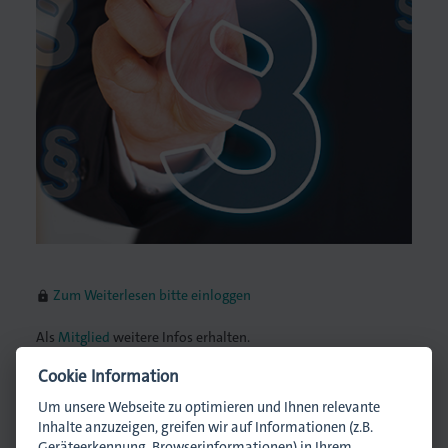
lagen
Zum Weiterlesen bitte einloggen
lock
Als
Mitglied
weitere Infos erhalten.
Cookie Information
Ansprechpartnerin
Um unsere Webseite zu optimieren und Ihnen relevante
Inhalte anzuzeigen, greifen wir auf Informationen (z.B.
Geräteerkennung, Browserinformationen) in Ihrem