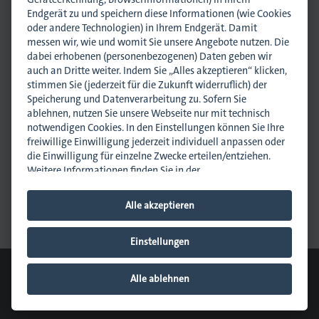
Endgerät zu und speichern diese Informationen (wie Cookies
oder andere Technologien) in Ihrem Endgerät. Damit
messen wir, wie und womit Sie unsere Angebote nutzen. Die
dabei erhobenen (personenbezogenen) Daten geben wir
auch an Dritte weiter. Indem Sie „Alles akzeptieren“ klicken,
. Gedruckt.
Svenja Schomerus
stimmen Sie (jederzeit für die Zukunft widerruflich) der
Rechtsanwältin (Syndikusrechtsanwältin)
Speicherung und Datenverarbeitung zu. Sofern Sie
Arbeits- und Sozialrecht
ablehnen, nutzen Sie unsere Webseite nur mit technisch
s.schomerus@dmpi-bw.de
notwendigen Cookies. In den Einstellungen können Sie Ihre
0711 45044-26
freiwillige Einwilligung jederzeit individuell anpassen oder
0151 10351915
die Einwilligung für einzelne Zwecke erteilen/entziehen.
Weitere Informationen finden Sie in der
Datenschutzhinweisen
.
Impressum
.
Newsletter abonnieren
Alle akzeptieren
News empfehlen
Hinweis zur Verarbeitung Ihrer auf dieser Webseite
erhobenen Daten in den USA:
Wir weisen Sie darauf hin,
dass bezogen auf einzelne Cookies und Dienstleister eine
Einstellungen
Verarbeitung Ihrer Daten in den USA erfolgt. Die USA
© 2026 dmpi
werden vom Europäischen Gerichtshof als ein Land mit
Cookie-Einstellungen
Downloads
Kontakt
Datenschutz
Alle ablehnen
einem nach EU-Standards unzureichendem
Impressum
Sitemap
Datenschutzniveau eingeschätzt. Es besteht insbesondere
das Risiko, dass Ihre Daten durch US-Behörden, zu Kontroll-