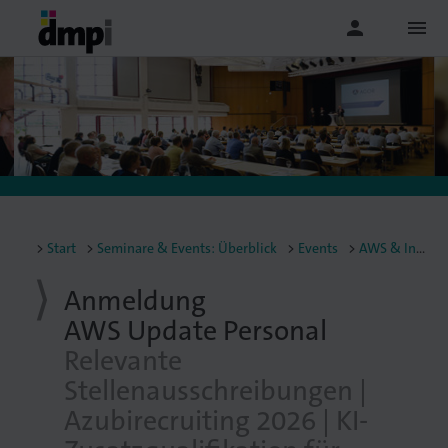
person
menu
Start
Seminare & Events: Überblick
Events
AWS & Infoveranstaltungen
Anmeldung
AWS Update Personal
Relevante
Stellenausschreibungen |
Azubirecruiting 2026 | KI-